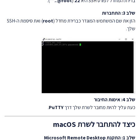
ברירת המחדל לפורט SSH היא
22
(
root@
.
.
.**).
שלב 3: התחברות
הזן את שם המשתמש המוגדר כברירת מחדל (
root
) ואת סיסמת ה-SSH
שלך.
שלב 4: אימות החיבור
כעת עליך להיות מחובר לשרת שלך דרך
PuTTY
.
כיצד להתחבר לשרת macOS
שלב 1: התקנת Microsoft Remote Desktop