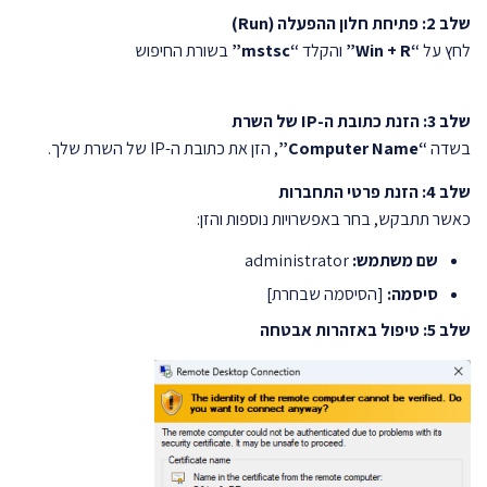
שלב 2: פתיחת חלון ההפעלה (Run)
לחץ על
“Win + R”
והקלד
“mstsc”
בשורת החיפוש
שלב 3: הזנת כתובת ה-IP של השרת
בשדה
“Computer Name”
, הזן את כתובת ה-IP של השרת שלך.
שלב 4: הזנת פרטי התחברות
כאשר תתבקש, בחר באפשרויות נוספות והזן:
שם משתמש:
administrator
סיסמה:
[הסיסמה שבחרת]
שלב 5: טיפול באזהרות אבטחה