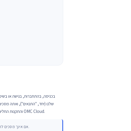
בכניסה, בהתחברות, בגישה או בשימ
והתקנות החלים לגבי השימוש שלך באתר ו/או במוצרים ובשירותים, ואתה מאשר כי תנאים אלה מהווים חוזה משפטי מחייב ובר-אכיפה בינך לבין OMC Cloud.
אם אינך מסכים לתנאים אלה, אנא אל תיכנס לאתר, אל תתחבר אליו, אל תיגש אליו ואל תעשה שימוש בו ו/או בכל אחד מהמוצרים והשירותים.