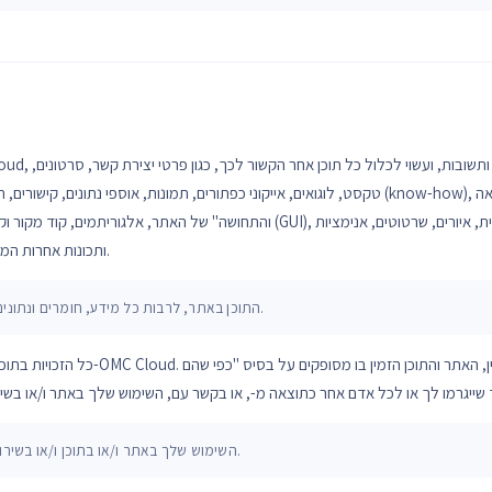
טקסט, לוגואים, אייקוני כפתורים, תמונות, אוספי נתונים, קישורים, תוכן ייעודי אחר, נתונים טכניים, 
והתחושה" של האתר, אלגוריתמים, קוד מקור וקוד אובייקט, ממשק, ממשק משתמש גרפי (I
ותכונות אחרות המתקבלות מן האתר או דרכו (יחד, "התוכן").
התוכן באתר, לרבות כל מידע, חומרים ונתונים, מועמד לרשותך לשימוש אישי בלבד.
כל הזכויות בתוכן הזמין באתר ובכל הקשור אל
השימוש שלך באתר ו/או בתוכן ו/או בשירותים נעשה כולו על אחריותך הבלעדית.