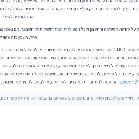
הגן על אבטחת המידע האישי הזמין בחשבונך במידה המרבית האפשרית, עליך לשמור
 זה. עליך למסור מידע מדויק ומלא בעת יצירת החשבון, ואתה מסכים שלא להציג מצג 
אתה מסכים לשמור על פרטי החשבון שלך מעודכנים ומדויקים.
ל סודיות הסיסמה והחשבון ולכל הפעילויות המתרחשות תחת חשבונך. אם נאמין בתו
אחר, חשבון כזה עשוי לחשוף אותך לאחריות אזרחית ו/או פלילית.
אינך רשאי להמחות או להעביר את זכויותיך או להאציל את חובותיך לפי החשבון ללא הסכמה מראש ובכת
אחרת, ובמקרים כאלה עליך לשנות את סיסמתך מיד באמצעות ההגדרות באתר או לפנו
נזק הנובעים מכל כשל מצדך לציית לתנאים אלה, קרי, אם מישהו אחר ניגש לחשבונ
, או בגין כל שימוש בלתי מורשה בסיסמתך או בחשבונך או כל הפרת אבטחה אחרת
support@
הסיסמה להתחברות למוצרים ולשירותים, או לבטל ולהסיר את חשבונך, אנא שלח לנו דוא"ל עם בקשתך לכתובת: