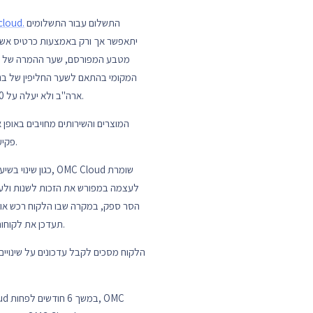
התשלום עבור התשלומים
cloud.
יתאפשר אך ורק באמצעות כרטיס אשראי
מטבע המפורסם, שער ההמרה של החש
ארה"ב ולא יעלה על 4.30 ש"ח ל-1.00 דולר, בתוספת מע"מ מקומי החל בישראל. על כל האמור לעיל, יתווספו 2% מסכום החשבונית, בגין דמי ניהול.
המוצרים והשירותים מחויבים באופן
פקיעת תקופת הניסיון או המבצע, השירותים שלך ייחשבו כברי-חיוב, אלא אם תסיים את כל השרתים או השירותים הפעילים בחשבונך.
לעצמה במפורש את הזכות לשנות ולעדכן
הסר ספק, במקרה שבו הלקוח רכש או קיב
מיידי עם החלטת OMC Cloud על שינויים כאלה. OMC Cloud תעדכן את לקוחותיה בהתאם, לפי שיקול דעתה, באמצעות דוא"ל ו/או בחשבונית.
הלקוח מסכים לקבל עדכונים על שינויים