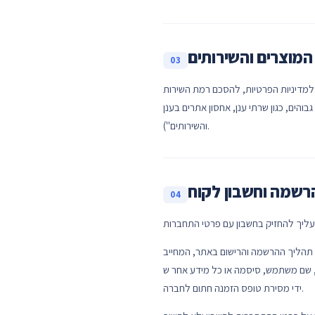
המוצרים והשירותים
03
ות (SLA) ולמדיניות השימוש ההוגן (AUP), OMC Cloud תספק ללקוח/ות מוצרים ושירותים, לרבות,
נן, אחסון אתרים בענן, CDN, DNS ועוד ("המוצרים
והשירותים").
רשמה וחשבון לקוח
04
 תהליך ההרשמה והרישום באתר, המחייב
ש-OMC Cloud תמצא לנכון מעת לעת. ההרשמה יכולה להתבצע גם על
ידי מסירת טופס הזמנה חתום לחברה.