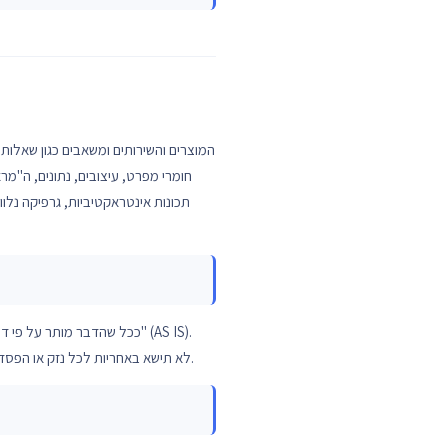
OMC Cloud לא תישא באחריות לכל נזק או הפסד שייגרמו לך או לכל אדם אחר כתוצאה מ-, או בקשר עם, השימוש שלך באתר ו/או בשירותים ו/או בתוכן הזמין בהם.