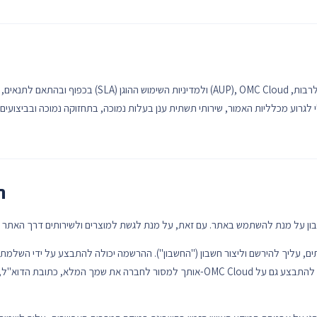
בכפוף ובהתאם לתנאים, למדיניות הפרטיות, להסכם רמת השיר
לגרוע מכלליות האמור, שירותי תשתית ענן בעלות נמוכה, בתחזוקה נמוכה ובביצועים גבוהים, כגון שרתי ע
ה
ם, עליך להירשם וליצור חשבון ("החשבון"). ההרשמה יכולה להתבצע על ידי השלמת
אותך למסור לחברה את שמך המלא, כתובת הדוא"ל, שם משתמש, סיסמה או כל מידע אחר 