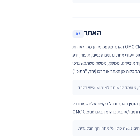
האתר
02
האתר מספק מידע מקיף אודות OMC Cloud, המוצרים והשירותים ומשאבים כגון שאלות ותשובות, ועשוי לכלול כל תוכן אחר הקשור לכך, כגון פרטי יצירת קשר, סרטונים,
תיעוד, ידע (know-how), חומרי מפרט, עיצובים, נתונים, ה"מראה
GU), תכונות אינטראקטיביות, גרפיקה נלווית, איורים, שרטוטים, אנימציות
יו שמורות ל-OMC Cloud. ככל שהדבר מותר על פי דין, האתר והתוכן הזמין בו מסופקים על בסיס "כפי שהם" (AS IS).