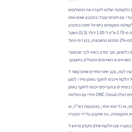
. אם חיובים יעובדו במטבע שאינו אותו
וח/ות המקומיים בישראל יחויבו במטבע
השקל (ILS) המקומי בהתאם לשער החליפין של בנק לאומי עבור המחאות / העברות – מכירה. על אף האמור לעיל, שער החליפין לא יפחת מ-3.70 ש"ח ל-1.00 דולר
יים כלשהם, הנך מודע בזאת לכך שבמועד
ת, עקב שינוי מחירים שאינו קשור ל-OMC Cloud, כגון שינוי בשיעורי מס, בתעריפי חשמל, בתעריפי רישוי של צדדים שלישיים ו/או אחר, OMC Cloud שומרת
לקוח וייכנסו לתוקף באופן מיידי. למען
 במחירים ובתעריפים ייכנסו לתוקף באופן
ת, או כל תנאי אחר, באמצעות דוא"ל, או
במקרה שבו הלקוח שילם פיקדון מראש ל-OMC Cloud, אם הלקוח אינו עושה שימוש בפיקדון זה לקבלת שירותים מ-OMC Cloud במשך 6 חודשים לפחות, OMC