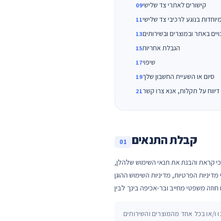
קישורים לאתרי צד שלישי
יוחדות בנוגע לרכיבי צד שלישי
ויים באתר ובמוצרים ובשירותים
הגבלת אחריות
שיפוי
סיום או השעיית החשבון שלך
דיווח על תקלות, אנא צרו קשר
קבלת התנאים
01
י קראת והבנת את תנאי השימוש שלהלן,
יות השימוש ההוגן (AUP) והסכם רמת השירות (SLA) שלנו (יחד, "התנאים"), ואתה מסכים להיות מחויב להם ולציית לכל החוקים