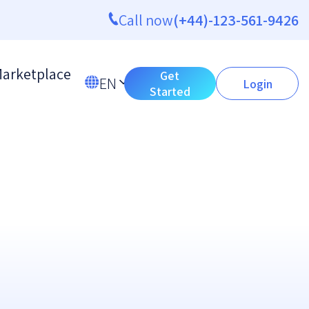
Call now
(+44)-123-561-9426
arketplace
Get
EN
Login
Started