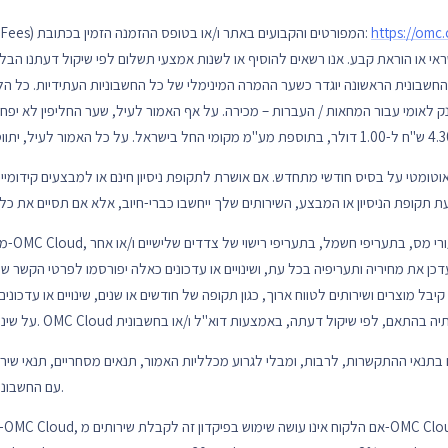
https://omc.
הלקוח/ות ישלמו לחברה את התשלומים (Fees) המפורטים והקבועים באתר ו/או בטופס ההזמנה הזמין בכתובת:
 או הוראת קבע. אנו רשאים להוסיף או לשנות אמצעי תשלום לפי שיקול דעתנו הבלעדי
בונית הראשונה יוגדר כשער ההמרה המינימלי של כל החשבוניות העתידיות. כל הלק
 אוטומטי על בסיס חודשי מתחדש. אם אושרת לתקופת ניסיון חינם או למבצעים קידומ
מעת לע
 את מחיריה ותעריפיה בכל עת, ושינויים או עדכונים כאלה יפורסמו לפרטי הקשר של ה
ל מוצרים ושירותים לטווח ארוך, כגון תקופה של חודשים או שנים, שינויים או עדכונים
 בתנאי ההתקשרות, לרבות, ומבלי לגרוע מכלליות האמור, תנאים מסחריים, תנאי שירו
עם החשבונית התקופתית, כפי שייקבע על ידי החברה.