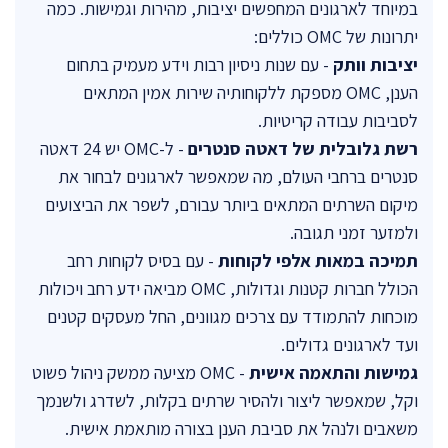
במיוחד לארגונים המחפשים יציבות, מהירות וגמישות. כמה
יתרונות של OMC כוללים:
יציבות וותק
- עם שנות ניסיון רבות וידע מעמיק בתחום
הענן, OMC מספקת ללקוחותיה שירות אמין המתאים
לסביבות עבודה קריטיות.
רשת גלובלית של דאטה סנטרים
- ל-OMC יש 24 דאטה
סנטרים ברחבי העולם, מה שמאפשר לארגונים לבחור את
מיקום השרתים המתאים ביותר עבורם, לשפר את הביצועים
ולמזער זמני תגובה.
תמיכה במאות אלפי לקוחות
- עם בסיס לקוחות רחב
הכולל חברות קטנות וגדולות, OMC מביאה ידע רחב ויכולות
מוכחות להתמודד עם צרכים מגוונים, החל מעסקים קטנים
ועד לארגונים גדולים.
גמישות והתאמה אישית
- OMC מציעה ממשק ניהול פשוט
וקל, שמאפשר ליצור ולהסיר שרתים בקלות, לשדרג ולשנמך
משאבים ולנהל את סביבת הענן בצורה מותאמת אישית.