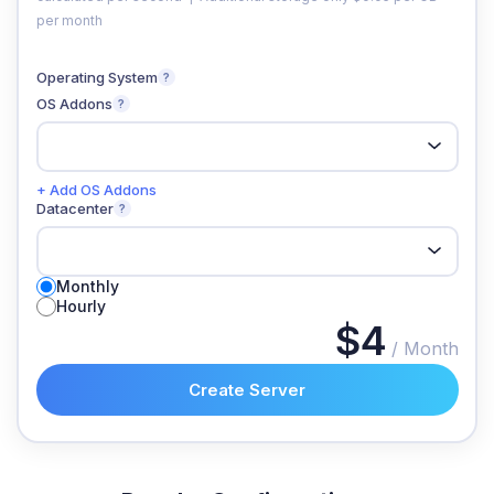
per month
Operating System
?
OS Addons
?
+ Add OS Addons
Datacenter
?
Monthly
Hourly
$4
/ Month
Create Server