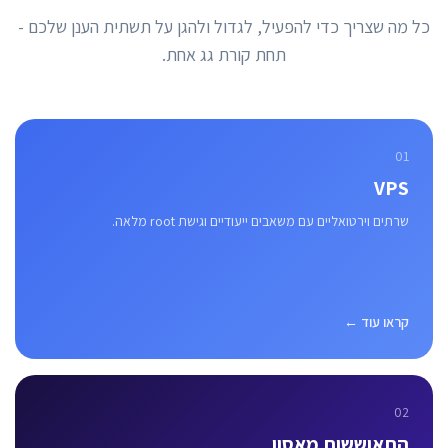
כל מה שצריך כדי להפעיל, לגדול ולהגן על תשתית הענן שלכם -
תחת קורת גג אחת.
01
VPS
שרתים וירטואליים עם משאבים ייעודיים וגישת root מלאה.
קראו עוד ←
02
התאוששות מאסון