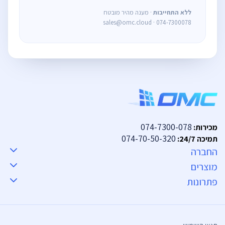
ללא התחייבות
· מענה מהיר מובטח
sales@omc.cloud · 074-7300078
074-7300-078
מכירות:
074-70-50-320
תמיכה 24/7:
החברה
מוצרים
פתרונות