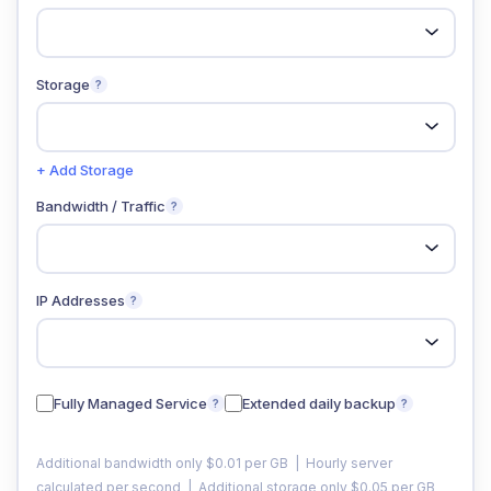
Storage
?
+ Add Storage
Bandwidth / Traffic
?
IP Addresses
?
Fully Managed Service
Extended daily backup
?
?
Additional bandwidth only $0.01 per GB | Hourly server
calculated per second | Additional storage only $0.05 per GB