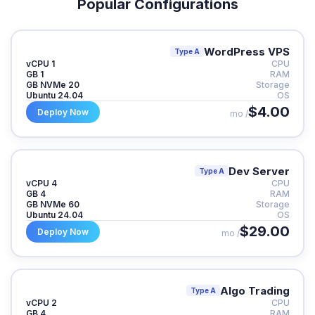
Popular Configurations
WordPress VPS
Type A
1 vCPU
CPU
1 GB
RAM
20 GB NVMe
Storage
Ubuntu 24.04
OS
$4.00
Deploy Now
/ mo
Dev Server
Type A
4 vCPU
CPU
4 GB
RAM
60 GB NVMe
Storage
Ubuntu 24.04
OS
$29.00
Deploy Now
/ mo
Algo Trading
Type A
2 vCPU
CPU
4 GB
RAM