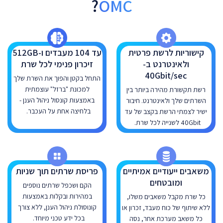
?
OMC
קישוריות לרשת פרטית
עד 104 מעבדים ו-512GB
ולאינטרנט ב-
זיכרון פנימי לכל שרת
40Gbit/sec
התחל בקטן והפוך את השרת שלך
למכונת "ברזל" עוצמתית
רשת תקשורת מהירה ביותר בין
באמצעות קונסול ניהול הענן -
השרתים שלך ולאינטרנט. חיבור
בלחיצה אחת על העכבר.
ישיר לצמתי הרשת בקצב של עד
40Gbit לשנייה לכל שרת.
משאבים ייעודיים אמיתיים
פריסת שרתים תוך שניות
ומובטחים
הקם ושכפל שרתים נוספים
במהירות ובקלות באמצעות
כל שרת מקבל משאבים משלו,
קונוסולת ניהול הענן, ללא צורך
ללא שיתוף של כוח מעבד, זכרון או
בכל ידע טכני מיוחד.
כל משאב מערכת אחר, נסה