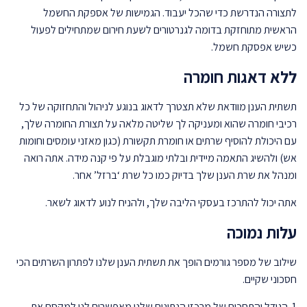
לתצורה הנדרשת כדי שהכל יעבוד. הגמישות של אספקת החשמל
הראשית מתוחזקת בדומה לגנרטורים לשעת חירום שמתחילים לפעול
כשיש אפסקת חשמל.
ללא דאגות חומרה
תשתית הענן מוודאת שלא תצטרך לדאוג בנוגע לניהול והתחזוקה של כל
רכיבי חומרה שהוא ומעניקה לך שליטה מלאה על תצורת החומרה שלך,
עם היכולת להוסיף שרתים או חומרת תקשורת (כגון מאזני עומסים וחומות
אש) ולהשיג התאמה מיידית ובלתי מוגבלת על פי קנה מידה. אתה רואה
ומנהל את שרת הענן שלך בדיוק כמו כל שרת ‘ברזל’ אחר.
אתה יכול להתרכז בעסקי הליבה שלך, ולהניח לנוע לדאוג לשאר.
עלות נמוכה
שילוב של מספר גורמים הופך את תשתית הענן שלנו לפתרון השרתים הכי
חסכוני שקיים.
1. הגודל והתחכום של מרכזי הנתונים שלנו מאפשרים לנו למקסם את