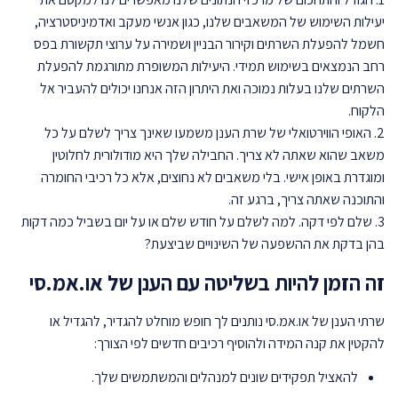
יעילות השימוש של המשאבים שלנו, כגון אנשי מעקב ואדמיניסטרציה,
חשמל להפעלת השרתים וקירור הבניין ושמירה על ערוצי תקשורת בפס
רחב הנמצאים בשימוש תמידי. היעילות המשופרת מתורגמת להפעלת
השרתים שלנו בעלות נמוכה ואת היתרון הזה אנחנו יכולים להעביר אל
הלקוח.
2. האופי הווירטואלי של שרת הענן משמעו שאינך צריך לשלם על כל
משאב שהוא שאתה לא צריך. החבילה שלך היא מודולורית לחלוטין
ומוגדרת באופן אישי. בלי משאבים לא נחוצים, אלא כל רכיבי החומרה
והתוכנה שאתה צריך, ברגע זה.
3. שלם לפי דקה. למה לשלם על חודש שלם או על יום בשביל כמה דקות
בהן בדקת את ההשפעה של השינויים שביצעת?
זה הזמן להיות בשליטה עם הענן של או.אמ.סי
שרתי הענן של או.אמ.סי נותנים לך חופש מוחלט להגדיר, להגדיל או
להקטין את קנה המידה ולהוסיף רכיבים חדשים לפי הצורך:
להאציל תפקידים שונים למנהלים והמשתמשים שלך.