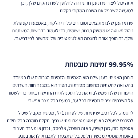
אתה יכול ליצור שרת ענן חדש זהה לחלוטין לשרת הקיים שלך, וכך
למעשה לשכפל את השרת המקורי בקלות.
שרתי הענן שלנו מוקצאים ומוגדרים על ידי הלקוח, באמצעות קונסולת
ניהול פשוטה או ממשק תכנות יישומים, כדי לעמוד בדרישות המשתנות
שלך. זה הופך אותם לדוגמה האולטימטיבית של ‘מחשוב לפי דרישה’.
99.95% זמינות מובטחת
היתרון האמיתי בענן שלנו הוא האמינות והזמינות הגבוהים שלו במיוחד
בהשוואה לתשתיות מחשוב מסורתיות. הסוד הוא במבנה חוות השרתים
הייעודיות שלנו שמשלבות את כל הטכנולוגיות החדישות ביותר כדי לשמור
על השרתים יציבים וזמינים בכל עת, כמעט בכל מצב אפשרי.
לדוגמה, לכל רכיב יש יתירות של לפחות N+1, מכשיר מקביל שיכול
להיכנס לפעולה באופן אוטומטי אם ומתי שצריך. תקלת חומרה בכל יחידת
אספקת כוח, כונן קשיח, פאזת חשמל, אלפסק, זכרון או מעבד תעבור
באופן אוטומטי למכשיר חלופי, בלי שתצטרך לתכנן או לדאוג בנוגע