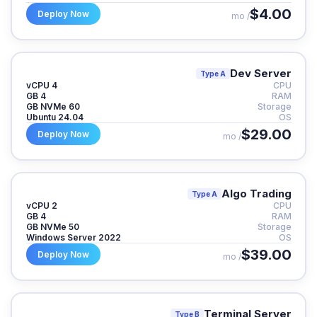
$4.00
Deploy Now
/ mo
Dev Server
Type A
4 vCPU
CPU
4 GB
RAM
60 GB NVMe
Storage
Ubuntu 24.04
OS
$29.00
Deploy Now
/ mo
Algo Trading
Type A
2 vCPU
CPU
4 GB
RAM
50 GB NVMe
Storage
Windows Server 2022
OS
$39.00
Deploy Now
/ mo
Terminal Server
Type B