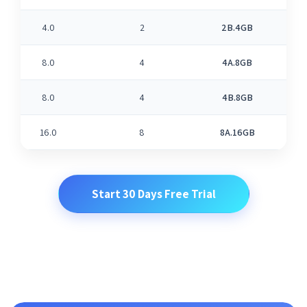
4.0
2
2B.4GB
8.0
4
4A.8GB
8.0
4
4B.8GB
16.0
8
8A.16GB
Start 30 Days Free Trial