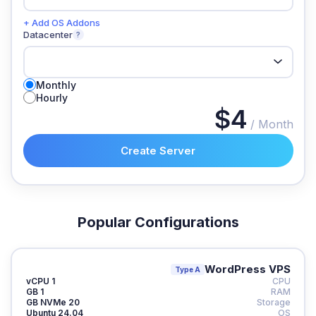
+ Add OS Addons
Datacenter
?
Monthly
Hourly
$4
/ Month
Create Server
Popular Configurations
WordPress VPS
Type A
1 vCPU
CPU
1 GB
RAM
20 GB NVMe
Storage
Ubuntu 24.04
OS