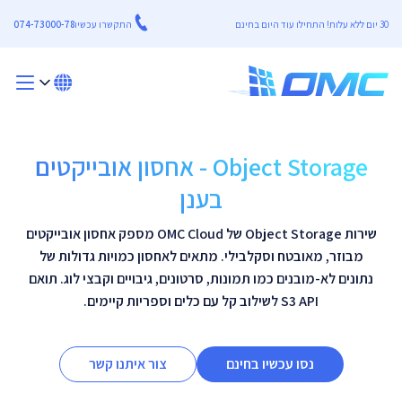
30 יום ללא עלות! התחילו עוד היום בחינם
התקשרו עכשיו
074-73000-78
Object Storage - אחסון אובייקטים
בענן
שירות Object Storage של OMC Cloud מספק אחסון אובייקטים
מבוזר, מאובטח וסקלבילי. מתאים לאחסון כמויות גדולות של
נתונים לא-מובנים כמו תמונות, סרטונים, גיבויים וקבצי לוג. תואם
S3 API לשילוב קל עם כלים וספריות קיימים.
נסו עכשיו בחינם
צור איתנו קשר