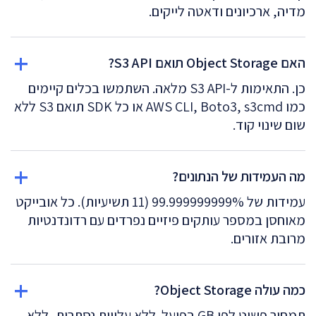
מדיה, ארכיונים ודאטה לייקים.
האם Object Storage תואם S3 API?
כן. התאימות ל-S3 API מלאה. השתמשו בכלים קיימים
כמו AWS CLI, Boto3, s3cmd או כל SDK תואם S3 ללא
שום שינוי קוד.
מה העמידות של הנתונים?
עמידות של 99.999999999% (11 תשיעיות). כל אובייקט
מאוחסן במספר עותקים פיזיים נפרדים עם רדונדנטיות
מרובת אזורים.
כמה עולה Object Storage?
תמחור פשוט לפי GB בפועל. ללא עלויות נסתרות, ללא