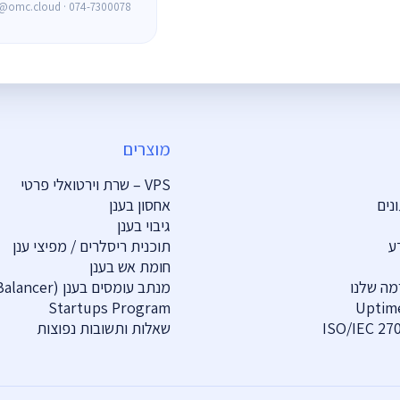
s@omc.cloud · 074-7300078
מוצרים
VPS – שרת וירטואלי פרטי
נים
אחסון בענן
גיבוי בענן
ע
תוכנית ריסלרים / מפיצי ענן
חומת אש בענן
ה שלנו
מנתב עומסים בענן (Load Balancer)
Startups Program
Uptime
ISO/IEC 27
שאלות ותשובות נפוצות