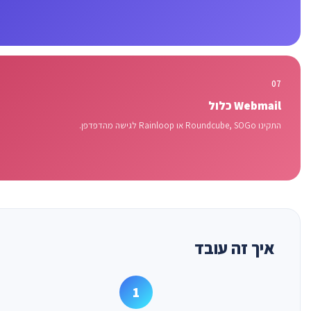
07
Webmail כלול
התקינו Roundcube, SOGo או Rainloop לגישה מהדפדפן.
איך זה עובד
1