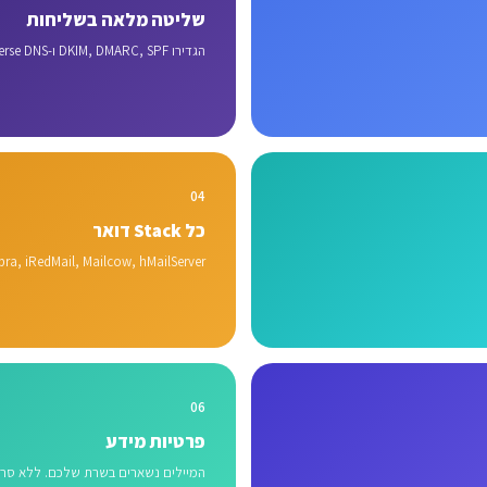
שליטה מלאה בשליחות
הגדירו DKIM, DMARC, SPF ו-reverse DNS בעצמכם.
04
כל Stack דואר
bra, iRedMail, Mailcow, hMailServer.
06
פרטיות מידע
המיילים נשארים בשרת שלכם. ללא סרי