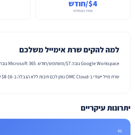
$4/חודש
מחיר התחלתי
למה להקים שרת אימייל משלכם
Google Workspace גובה $7/משתמש/חודש. Microsoft 365 גובה $6/משתמש. לחברה של 50 עובדים זה $4,200 בשנה – רק על מייל. בנוסף אתם מוסרים את התקשורת העסקית לצד שלישי.
שרת מייל ייעודי ב-OMC Cloud נותן לכם תיבות ללא הגבלה ב-$8-16 קבועים לחודש. שליטה מלאה על DKIM, DMARC, SPF, סינון ספאם ופרטיות מידע.
יתרונות עיקריים
01