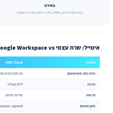
בחירה
בחרו חוות שרתים, CPU, RAM, אחסון ומערכת הפעלה.
אימייל: שרת עצמי vs Google Workspace vs משותף
תכונה
OMC Cloud
עלות (50 משתמשים)
$19-42/חודש סה”כ
תיבות
ללא הגבלה
פרטיות
שליטה מלאה
סינון מותאם
sassin, rspamd