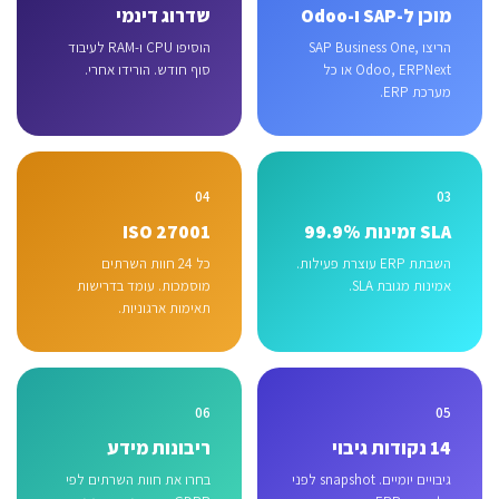
מוכן ל-SAP ו-Odoo
שדרוג דינמי
הריצו SAP Business One,
הוסיפו CPU ו-RAM לעיבוד
Odoo, ERPNext או כל
סוף חודש. הורידו אחרי.
מערכת ERP.
04
03
SLA זמינות 99.9%
ISO 27001
השבתת ERP עוצרת פעילות.
כל 24 חוות השרתים
אמינות מגובת SLA.
מוסמכות. עומד בדרישות
תאימות ארגוניות.
06
05
14 נקודות גיבוי
ריבונות מידע
גיבויים יומיים. snapshot לפני
בחרו את חוות השרתים לפי