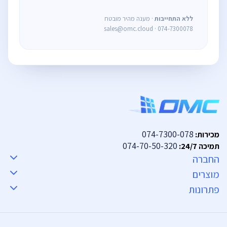
ללא התחייבות
· מענה מהיר מובטח
sales@omc.cloud · 074-7300078
074-7300-078
מכירות:
074-70-50-320
תמיכה 24/7:
החברה
מוצרים
פתרונות