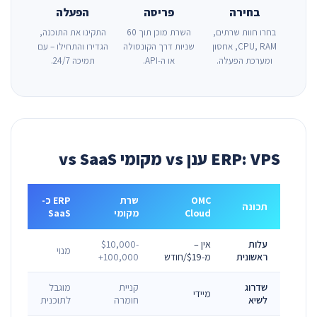
בחירה
פריסה
הפעלה
בחרו חוות שרתים,
השרת מוכן תוך 60
התקינו את התוכנה,
CPU, RAM, אחסון
שניות דרך הקונסולה
הגדירו והתחילו – עם
ומערכת הפעלה.
או ה-API.
תמיכה 24/7.
ERP: VPS ענן vs מקומי vs SaaS
OMC
שרת
ERP כ-
תכונה
Cloud
מקומי
SaaS
עלות
אין –
$10,000-
מנוי
ראשונית
מ-$19/חודש
100,000+
שדרוג
קניית
מוגבל
מיידי
לשיא
חומרה
לתוכנית