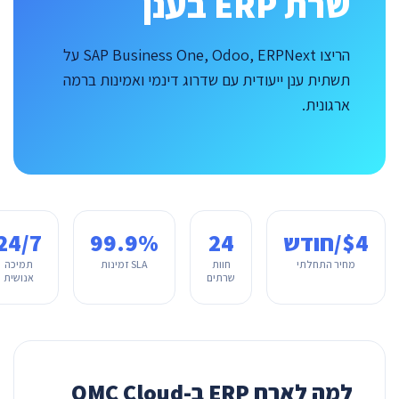
שרת ERP בענן
הריצו SAP Business One, Odoo, ERPNext על
תשתית ענן ייעודית עם שדרוג דינמי ואמינות ברמה
ארגונית.
$4/חודש
24
99.9%
24/7
מחיר התחלתי
חוות
SLA זמינות
תמיכה
שרתים
אנושית
למה לארח ERP ב-OMC Cloud