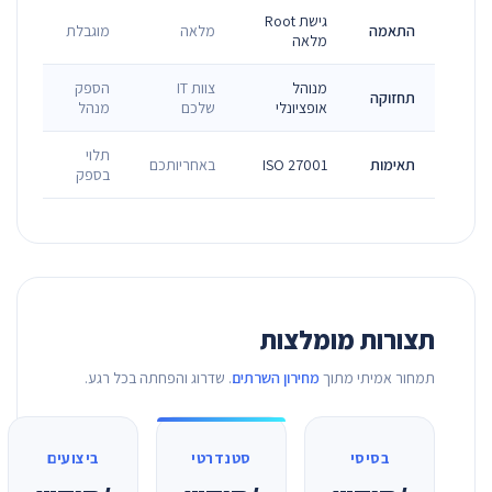
גישת Root
התאמה
מלאה
מוגבלת
מלאה
מנוהל
צוות IT
הספק
תחזוקה
אופציונלי
שלכם
מנהל
תלוי
תאימות
ISO 27001
באחריותכם
בספק
תצורות מומלצות
תמחור אמיתי מתוך
מחירון השרתים
. שדרוג והפחתה בכל רגע.
בסיסי
סטנדרטי
ביצועים