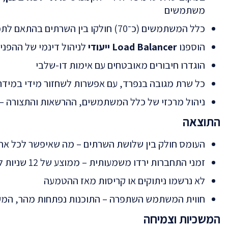
משתמשים
כלל המשתמשים (כ־70) חולקו בין השרתים בהתאם לתפקיד, כמות פעילות וזמני שימוש
הוספנו
Load Balancer ייעודי
לניהול דינמי של ההפנ
הוגדרו חיבורים מאובטחים עם אימות דו-שלבי
כל שרת מגובה בנפרד, עם אפשרות לשחזור מידי במידת
ניהול מרכזי של כלל המשתמשים, ההרשאות והתצורה –
התוצאה
העומס חולק בין שלושת השרתים – מה שאיפשר לכל אחד
זמני התחברות ירדו משמעותית – ממוצע של 12 שניות ל־2-3 שניות
לא נרשמו ניתוקים או קריסות מאז ההטמעה
חווית המשתמש השתפרה – התוכנות נפתחות מהר, המעבר
המשכיות וצמיחה