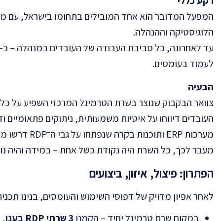
רקע כללי
המפעל המדובר הוא אחד המובילים בתחומו בישראל, עם מאו
הלוגיסטיקה וההנהלה.
לעמוד בעומסים.
הבעיה
צוואר הבקבוק שנוצר בשרת הטרמינל המרכזי השפיע על כלל 
העובדים דיווחו על איטיות משמעותית, ניתוקים פתאומיים וז
מערכות ERP ותוכנות בקרה שנפתחו על גבי ה־RDP דרשו משאבים כבדים, אך התשתית הקיימת לא הייתה גמישה או יציבה מספיק.
מעבר לכך, כל השרת היה נקודת כשל אחת – במידה והיה נופל
הפתרון: פיצול, איזון, ביצועים
לאחר אפיון מדויק של דפוסי השימוש והעומסים, בנינו תכנ
במקום שרת טרמינל יחיד – הקמנו
3 שרתי RDP בענן