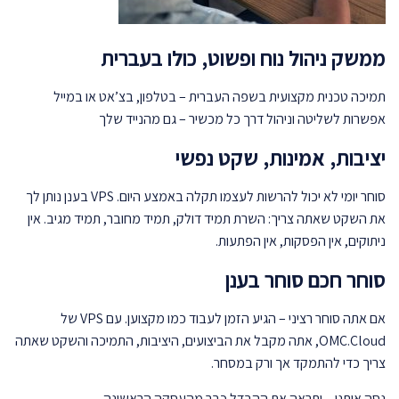
ממשק ניהול נוח ופשוט, כולו בעברית
תמיכה טכנית מקצועית בשפה העברית – בטלפון, בצ’אט או במייל
אפשרות לשליטה וניהול דרך כל מכשיר – גם מהנייד שלך
יציבות, אמינות, שקט נפשי
סוחר יומי לא יכול להרשות לעצמו תקלה באמצע היום. VPS בענן נותן לך
את השקט שאתה צריך: השרת תמיד דולק, תמיד מחובר, תמיד מגיב. אין
ניתוקים, אין הפסקות, אין הפתעות.
סוחר חכם סוחר בענן
אם אתה סוחר רציני – הגיע הזמן לעבוד כמו מקצוען. עם VPS של
OMC.Cloud, אתה מקבל את הביצועים, היציבות, התמיכה והשקט שאתה
צריך כדי להתמקד אך ורק במסחר.
נסה אותנו – ותראה את ההבדל כבר מהעסקה הראשונה.