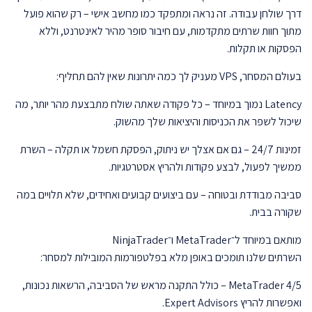
דרך שולחן עבודה. זה נראה ומתפקד כמו מחשב אישי – רק שהוא פועל
מתוך חוות שרתים מתקדמות, עם חיבור סופר מהיר לאינטרנט, וללא
הפסקות או תקלות.
בעולם המסחר, VPS מעניק לך כמה יתרונות שאין להם תחליף:
Latency נמוך במיוחד – כל פקודה שאתה שולח מתבצעת מהר יותר, מה
שיכול לשפר את הכניסות והיציאות שלך מהשוק.
זמינות 24/7 – גם אם אצלך יש ניתוק, הפסקת חשמל או תקלה – השרת
ממשיך לפעול, לבצע פקודות ולהריץ אסטרטגיות.
סביבה מבודדת ובטוחה – עם ביצועים קבועים ואחידים, שלא תלויים במה
שקורה בבית.
מותאם במיוחד ל־MetaTrader ו־NinjaTrader
השרתים שלנו תומכים באופן מלא בפלטפורמות המובילות למסחר:
MetaTrader 4/5 – כולל התקנה מראש של הסביבה, הרשאות נכונות,
ואפשרות להריץ Expert Advisors.