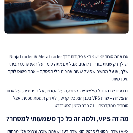
אם אתה סוחר יומי שמבצע פקודות דרך MetaTrader או NinjaTrader –
יש לך רק שניות בודדות להגיב. אבל אם אתה סומך על האינטרנט הביתי
שלך, או על מחשב שפועל שעות ארוכות בלי הפסקה – אתה פשוט לוקח
סיכון מיותר.
ברגעים שבהם כל מילישנייה משפיעה על המחיר, על הפוזיציה, ועל אחוזי
ההצלחה – שרת VPS בענן הוא כלי קריטי, ולא רק תוספת טכנית. אצל
סוחרים מתקדמים – זה כבר מזמן הסטנדרט.
מה זה VPS, ולמה זה כל כך משמעותי למסחר?
VPS (שרת וירטואלי פרטי) הוא שרת בענן שאתה שוכר, ונכנס אליו מרחוק