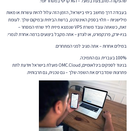
שהפקודה מתבצעת בפועל – הוא קריטי במסחר יומי.
בעבודה דרך מחשב ביתי בישראל, הזמן הזה עלול להיות עשרות או מאות
מילישניות – תלוי בספק האינטרנט, ברשת הביתית ובמיקום שלך. לעומת
זאת, כשאתה עובד משרת VPS שנמצא פיזית ליד שרתי המסחר –
בניו-יורק, פרנקפורט, או לונדון – אתה מקבל ביצועים ברמה אחרת לגמרי.
במילים אחרות – אתה מגיב לפני המתחרים.
100% בעברית. גם התמיכה.
בניגוד לספקים בינלאומיים, OMC.Cloud פועלת בישראל ויודעת לתת
פתרונות שמדברים את השפה שלך – גם טכנית, גם תרבותית.