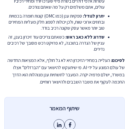
עשרות אלפי דולרים בשרת פיזי שערכו יורד ומחירי רכיביו
עולים, אתם משלמים רק על מה שאתם צורכים.
יתרון לגודל:
ספקיות ענן (כמו OMC) קונות חומרה בכמויות
ובחוזים ארוכי טווח, ולכן יכולות לספוג חלק מעליות המחירים
טוב יותר מאשר עסק שקונה רכיב בודד.
שדרוג ללא כאב ראש:
כשאתם צריכים עוד זיכרון בענן, זה
עניין של הגדרה בתוכנה, לא פרויקט רכש מסובך של רכיבים
נדירים.
לסיכום:
העלייה במחירי הזיכרון היא לא גל חולף, אלא המציאות החדשה
של עולם המונע על ידי AI. מי שיתעקש להישאר עם “הברזלים” אצלו
במשרד, ישלם פרמיה יקרה. המעבר לתשתיות ענן מנוהלות הוא הדרך
החכמה לעקוף את משבר השבבים ולהישאר רווחיים.
שיתוף המאמר