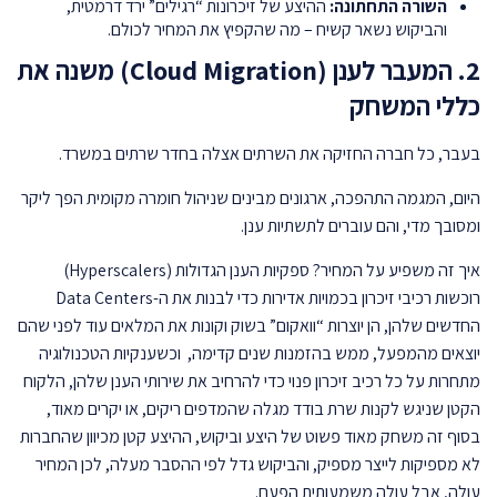
השורה התחתונה:
ההיצע של זיכרונות “רגילים” ירד דרמטית,
והביקוש נשאר קשיח – מה שהקפיץ את המחיר לכולם.
2. המעבר לענן (Cloud Migration) משנה את
כללי המשחק
בעבר, כל חברה החזיקה את השרתים אצלה בחדר שרתים במשרד.
היום, המגמה התהפכה, ארגונים מבינים שניהול חומרה מקומית הפך ליקר
ומסובך מדי, והם עוברים לתשתיות ענן.
איך זה משפיע על המחיר? ספקיות הענן הגדולות (Hyperscalers)
רוכשות רכיבי זיכרון בכמויות אדירות כדי לבנות את ה-Data Centers
החדשים שלהן, הן יוצרות “וואקום” בשוק וקונות את המלאים עוד לפני שהם
יוצאים מהמפעל, ממש בהזמנות שנים קדימה, וכשענקיות הטכנולוגיה
מתחרות על כל רכיב זיכרון פנוי כדי להרחיב את שירותי הענן שלהן, הלקוח
הקטן שניגש לקנות שרת בודד מגלה שהמדפים ריקים, או יקרים מאוד,
בסוף זה משחק מאוד פשוט של היצע וביקוש, ההיצע קטן מכיוון שהחברות
לא מספיקות לייצר מספיק, והביקוש גדל לפי ההסבר מעלה, לכן המחיר
עולה, אבל עולה משמעותית הפעם.