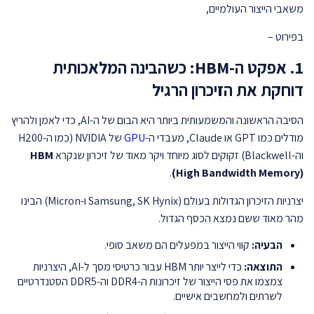
משאבי הייצור העולמיים,
בפירוט –
1. אפקט ה-HBM: כשהבינה המלאכותית
דוחקת את הזיכרון הרגיל
הסיבה הראשונה והמשמעותית ביותר היא הבום של ה-AI, כדי לאמן ולהריץ
מודלים כמו GPT או Claude, מעבדי ה-
GPU
של NVIDIA (כמו ה-H200
וה-Blackwell) זקוקים לסוג מיוחד ויקר מאוד של זיכרון שנקרא
HBM
.
(High Bandwidth Memory)
יצרניות הזיכרון הגדולות בעולם (Samsung, SK Hynix ו-Micron) הבינו
מהר מאוד ששם נמצא הכסף הגדול.
הבעיה:
קווי הייצור במפעלים הם משאב סופי.
התוצאה:
כדי לייצר יותר HBM עבור כרטיסי מסך ל-AI, היצרניות
צמצמו את פסי הייצור של זיכרונות ה-DDR4 וה-DDR5 הסטנדרטיים
לשרתים ולמחשבים אישיים.