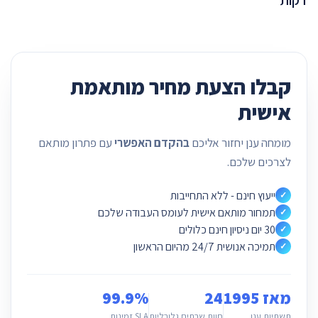
דקות
קבלו הצעת מחיר מותאמת
אישית
מומחה ענן יחזור אליכם
בהקדם האפשרי
עם פתרון מותאם
לצרכים שלכם.
ייעוץ חינם - ללא התחייבות
✓
תמחור מותאם אישית לעומס העבודה שלכם
✓
30 יום ניסיון חינם כלולים
✓
תמיכה אנושית 24/7 מהיום הראשון
✓
מאז 1995
24
99.9%
תשתיות ענן
חוות שרתים גלובליות
SLA זמינות