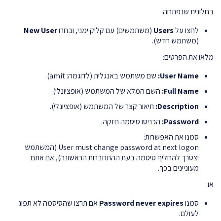
בחלונית שנפתחה:
לחצו על
Users
(משתמשים) עם קליק ימני, ובחרו
New User
(משתמש חדש).
מלאו את הפרטים:
User Name:
שם משתמש באנגלית (לדוגמה:
amit
).
Full Name:
השם המלא של המשתמש (אופציונלי).
Description:
תיאור קצר של המשתמש (אופציונלי).
Password:
הכניסו סיסמה חזקה.
סמנו את האפשרות:
User must change password at next logon
(המשתמש
יצטרך להחליף סיסמה בעת ההתחברות הראשונה), אם אתם
מעוניינים בכך.
או:
סמנו
Password never expires
אם תרצו שהסיסמה לא תפוג
לעולם.