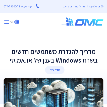
30 יום ללא עלות! התחילו עוד היום בחינם
התקשרו עכשיו
074-73000-78
מדריך להגדרת משתמשים חדשים
בשרת Windows בענן של או.אמ.סי
מדריכים