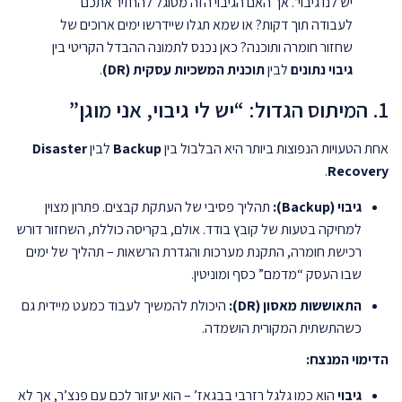
יש לנו גיבוי”. אך האם הגיבוי הזה מסוגל להחזיר אתכם
לעבודה תוך דקות? או שמא תגלו שיידרשו ימים ארוכים של
שחזור חומרה ותוכנה? כאן נכנס לתמונה ההבדל הקריטי בין
גיבוי נתונים
לבין
תוכנית המשכיות עסקית (DR)
.
1. המיתוס הגדול: “יש לי גיבוי, אני מוגן”
אחת הטעויות הנפוצות ביותר היא הבלבול בין
Backup
לבין
Disaster
.
Recovery
גיבוי (Backup):
תהליך פסיבי של העתקת קבצים. פתרון מצוין
למחיקה בטעות של קובץ בודד. אולם, בקריסה כוללת, השחזור דורש
רכישת חומרה, התקנת מערכות והגדרת הרשאות – תהליך של ימים
שבו העסק “מדמם” כסף ומוניטין.
התאוששות מאסון (DR):
היכולת להמשיך לעבוד כמעט מיידית גם
כשהתשתית המקורית הושמדה.
הדימוי המנצח:
גיבוי
הוא כמו גלגל רזרבי בבגאז’ – הוא יעזור לכם עם פנצ’ר, אך לא