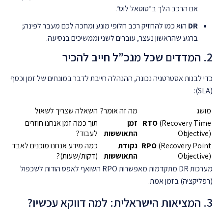
אם הרכב הלך ב”טוטאל לוס”.
DR
הוא כמו להחזיק רכב חלופי מונע ומחכה לכם מעבר לפינה;
ברגע שהראשון נעצר, עוברים לשני וממשיכים בנסיעה.
2. המדדים שכל מנכ”ל חייב להכיר
כדי לבנות אסטרטגיה נכונה, ההנהלה חייבת לדבר במונחים של זמן וכסף
(SLA):
מושג
מה זה אומר?
השאלה שצריך לשאול
(Recovery Time
RTO
זמן
תוך כמה זמן אנחנו חוזרים
Objective)
התאוששות
לעבוד?
(Recovery Point
RPO
נקודת
כמה מידע אנחנו מוכנים לאבד
Objective)
התאוששות
(דקות/שעות)?
מערכות DR מתקדמות מאפשרות RPO השואף לאפס הודות לשכפול
(רפליקציה) בזמן אמת.
3. המציאות הישראלית: למה דווקא עכשיו?