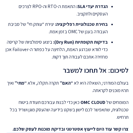
הגדרת יעדי SLA:
התאמת ה-RTO וה-RPO לצרכים
העסקיים ולתקציב.
בחירת טכנולוגיית רפליקציה:
יצירת “עותק חי” של סביבת
העבודה בענן של OMC בזמן אמת.
בדיקות תקופתיות (Dry Run):
ביצוע סימולציות של קריסה
כדי לוודא שברגע האמת, הלחיצה על כפתור ה-Failover אכן
מחזירה אתכם לעבודה תוך דקות.
לסיכום: אל תחכו למשבר
בעולם המודרני, השאלה היא לא
“האם”
תקרה תקלה, אלא
“מתי”
ואיך
תהיו מוכנים לקראתה.
המומחים של
OMC CLOUD
כאן כדי לבנות עבורכם תעודת ביטוח
טכנולוגית, שתאפשר לכם לישון בשקט בידיעה שהעסק מוגן ושריד בכל
תרחיש.
צרו קשר עוד היום לייעוץ אסטרטגי ובדיקת מוכנות לעסק שלכם.