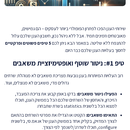
שירותי הענן הפכו לפתרון הפופולרי ביותר לעסקים – הם גמישים,
מאובטחים וזמינים תמיד. אבל ללא ניהול נכון, חשבון הענן שלכם עלול
להתנפח ללא שליטה. במאמר הבא ניתן לכם
5 טיפים פשוטים ופרקטיים
לחסוך בעלויות הענן שלכם כבר היום.
טיפ #1: ניטור שוטף ואופטימיזציית משאבים
רוב העלויות המיותרות בענן נובעות מצריכת משאבים לא מנוהלת: שרתים
גדולים מדי, משאבים לא מנוצלים, ועוד.
הפעילו ניטור משאבים:
בדקו באופן קבוע את צריכת המעבד,
הזיכרון, והאחסון של השרתים שלכם הכל בממשק הענן, תוכלו
למצוא הכל בלשונית statistics בשרת שתבחרו.
התאימו משאבים:
הקטינו או הגדילו את מפרטי השרתים בהתאם
לצורך המדויק, בקליק אחד בממשק הענן של או.אמ.סי, בלשונית
configure, תוכלו לשדרג/לשנמך לפי הצורך.