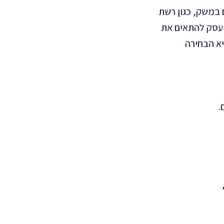
 במשק, כגון רשת
 עסק להתאים את
או.אמ.סי היא הבחירה
.