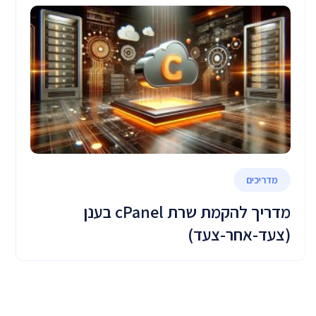
מדריכים
מדריך להקמת שרת cPanel בענן
(צעד-אחר-צעד)