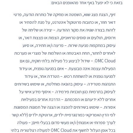
בזאת כי לא יפעל באף אחד מהאופנים הבאים:
זיוף, הצגת מצג שווא, השמטה או מחיקה של כותרות הודעה, פרטי
דואר חוזר, או כתובות פרוטוקול אינטרנט, על מנת להסתיר או
לזהות בצורה שגויה את מקור ההודעה. – יצירה או שליחה של
וירוסים, תולעים או סוסים טרויאניים, הצפות או פצצות דואר, או
עיסוק במתקפות מניעת שירות. – פריצה ו/או חתירה, או סיוע
לאחרים לחתור, תחת האבטחה או השלמות של מוצרי או מערכות
OMC Cloud. – שידול לביצוע כל פעילות בלתי חוקית, גם אם
הפעילות עצמה אינה מבוצעת. – איום בפגיעה גופנית, או עידוד
לפגיעה גופנית או להשחתת רכוש. – הטרדת אחר, או עידוד
התנהגות מטרידה. – עיסוק בהונאה מוחלטת, או שימוש בשירותים
לעיסוק בתרמיות כגון תוכניות פירמידה. – איסוף מידע אישי על
אחרים ללא ידיעתם או הסכמתם. – הדרכת אחרים בפעילויות
אסורות. – שימוש בשירותים להפצה או הצגה של תמונות המסווגות
לפי הדין האמריקאי כפורנוגרפיית ילדים, ארוטיקת ילדים (ללא קשר
לערך ספרותי או אמנותי) ו/או מעשי סדום בבעלי חיים; – פעולה
בכל אופן העלול לחשוף את OMC Cloud לפעולה רגולטורית בלתי