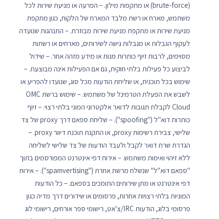
(brute-force) או מתקפות מילון. – הפרעה או מניעת שירות לכל
משתמש, מארח או רשת מלבד המארח של הלקוח, כגון מתקפת
מניעת שירות או מתקפת מניעת שירות מבוזרת. – התנהגות שנועדה
לעקוף הגבלות או מגבלות גישה לשירותים, מארחים או רשתות
מסוימים, לרבות זיוף כותרות מנות או מידע מזהה אחר. – שידול
לביצוע כל פעילות בלתי חוקית, גם אם הפעילות אינה מבוצעת. –
שימוש בכל תוכנית, או שליחת הודעות מכל סוג, שנועדו להפריע או
לשבש את הפעלת הטרמינל של משתמש. – שימוש ברשת OMC
Cloud לקבלת תגובות לדואר אלקטרוני המוני בלתי רצוי. – זיוף
כותרות דוא"ל ("spoofing"). – שליחת ספאם דרך proxy של צד
שלישי, צבירת רשימות proxy, או התקנת תוכנת דיוור proxy. –
הגדרת שרת דואר לקבל ולעבד הודעות של צד שלישי לשליחה
ללא זיהוי ואימות משתמש. – אירוח דפי אינטרנט המפורסמים בתוך
"ספאם דוא"ל" שנשלח מרשת אחרת ("spamvertising"). – אירוח
דפי אינטרנט או מתן שירותים התומכים בספאם. – כל הודעות
המוניות בלתי רצויות אחרות, פרסומים או שידורים דרך מדיה כגון
פרסומי בלוג, הודעות IRC/צ'אט, רישומי ספר אורחים, רישומי לוג