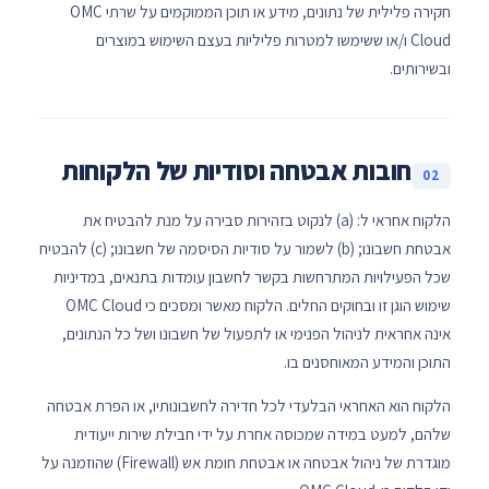
חקירה פלילית של נתונים, מידע או תוכן הממוקמים על שרתי OMC
Cloud ו/או ששימשו למטרות פליליות בעצם השימוש במוצרים
ובשירותים.
חובות אבטחה וסודיות של הלקוחות
02
הלקוח אחראי ל: (a) לנקוט בזהירות סבירה על מנת להבטיח את
אבטחת חשבונו; (b) לשמור על סודיות הסיסמה של חשבונו; (c) להבטיח
שכל הפעילויות המתרחשות בקשר לחשבון עומדות בתנאים, במדיניות
שימוש הוגן זו ובחוקים החלים. הלקוח מאשר ומסכים כי OMC Cloud
אינה אחראית לניהול הפנימי או לתפעול של חשבונו ושל כל הנתונים,
התוכן והמידע המאוחסנים בו.
הלקוח הוא האחראי הבלעדי לכל חדירה לחשבונותיו, או הפרת אבטחה
שלהם, למעט במידה שמכוסה אחרת על ידי חבילת שירות ייעודית
מוגדרת של ניהול אבטחה או אבטחת חומת אש (Firewall) שהוזמנה על