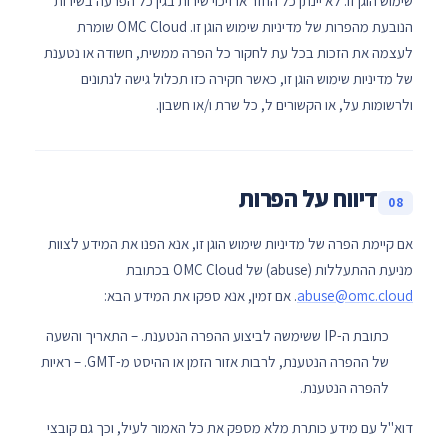
שימוש הוגן זו. לא יינתן כל החזר או זיכוי שירות בגין כל הפרעה בשירות
הנובעת מהפרות של מדיניות שימוש הוגן זו. OMC Cloud שומרת
לעצמה את הזכות בכל עת לחקור כל הפרה ממשית, חשודה או נטענת
של מדיניות שימוש הוגן זו, כאשר חקירה כזו תכלול גישה לנתונים
ולרשומות על, או הקשורים ל, כל שרת ו/או חשבון.
דיווח על הפרות
08
אם קיימת הפרה של מדיניות שימוש הוגן זו, אנא הפנו את המידע לצוות
מניעת ההתעללות (abuse) של OMC Cloud בכתובת
abuse@omc.cloud
. אם זמין, אנא ספקו את המידע הבא:
כתובת ה-IP ששימשה לביצוע ההפרה הנטענת. – התאריך והשעה
של ההפרה הנטענת, לרבות אזור הזמן או ההיסט מ-GMT. – ראיות
להפרה הנטענת.
דוא"ל עם מידע כותרת מלא מספק את כל האמור לעיל, וכך גם קובצי