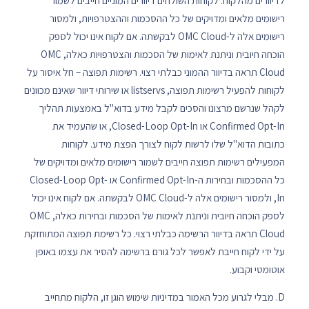
לדיוורים מהלקוח. לקוחות השולחים דיוורים המוניים חייבים לשמור
רישומים מלאים ומדויקים של כל ההסכמות וההצטרפויות, ולמסור
רישומים אלה ל-OMC Cloud לבקשתה. אם לקוח אינו יכול לספק
הוכחה חיובית וניתנת לאימות של הסכמות והצטרפויות כאלה, OMC
Cloud תראה בדיוור ההמוני כבלתי רצוי. רשימות תפוצה – חל איסור על
לקוחות להפעיל רשימות תפוצה, listservs או שירותי דיוור שאינם מכוונים
לקהל שנרשם מרצונו והסכים לקבל מידע בדוא"ל באמצעות תהליך
Confirmed Opt-In או Closed-Loop Opt-In, או שהעמיד את
כתובות הדוא"ל שלו לרשות לקוח לצורך הפצת מידע. לקוחות
המפעילים רשימות תפוצה חייבים לשמור רישומים מלאים ומדויקים של
כל ההסכמות ובחירות ה-Confirmed Opt-In או Closed-Loop Opt-
In, ולמסור רישומים אלה ל-OMC Cloud לבקשתה. אם לקוח אינו יכול
לספק הוכחה חיובית וניתנת לאימות של הסכמות ובחירות כאלה, OMC
Cloud תראה בדיוור הרשימה כבלתי רצוי. כל רשימת תפוצה המתוחזקת
על ידי לקוח חייבת לאפשר לכל גורם ברשימה להסיר את עצמו באופן
אוטומטי וקבוע.
D. מבלי לגרוע מכל האמור במדיניות שימוש הוגן זו, הלקוח מתחייב