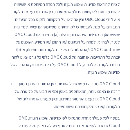
לציות להוראות מדיניות שימוש הוגן זו ולכל הפרה המיוחסת או שעשויה
להיות מיוחסת ללקוחותיהם ולמשתמשיהם, בין אם הותרו על ידי הלקוח
או על ידי OMC Cloud ובין אם לאו. על הלקוחות לנקוט בכל הצעדים
הסבירים על מנת להבטיח כי לקוחותיהם ומשתמשיהם יצייתו למדיניות
שימוש הוגן זו. מדיניות שימוש הוגן זו אינה (a) מחייבת את OMC Cloud
לנטר, לבחון או לפקח על הנתונים ו/או התוכן ו/או המידע השוכנים על
שרתי OMC Cloud ו/או המנוהלים על ידי הלקוח תחת חשבונו; או (b)
יוצרת כל התחייבות או חובה של OMC Cloud כלפי כל גורם שאינו לקוח.
חובת הלקוח היא להודיע ל-OMC Cloud על כל הפרת חוק או הפרה של
מדיניות שימוש הוגן זו.
OMC Cloud מסירה במפורש כל אחריות בגין הנתונים והתוכן המועברים
דרכה או באמצעותה, המאוחסנים באופן זמני או קבוע על כל שרת של
OMC Cloud או בעצם השימוש בחשבון, ובגין מעשים או מחדלים של
הלקוחות ו/או מי מלקוחותיהם ומשתמשיהם.
בנוסף לכל פעולה אחרת שתנקוט לפי מדיניות שימוש הוגן זו, OMC
Cloud שומרת לעצמה את הזכות לשתף פעולה באופן מלא עם כל