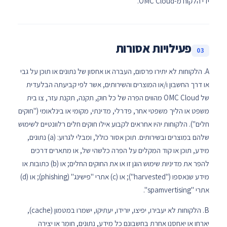
ידי הלקוח מ-OMC Cloud.
פעילויות אסורות
03
A. הלקוחות לא יתירו פרסום, העברה או אחסון של נתונים או תוכן על גבי
או דרך החשבון ו/או המוצרים והשירותים, אשר לפי קביעתה הבלעדית
של OMC Cloud מהווים הפרה של כל חוק, תקנה, תקנת עזר, צו בית
משפט או הליך משפטי אחר, פדרלי, מדינתי, מקומי או בינלאומי ("חוקים
חלים"). הלקוחות יהיו אחראים לקבוע אילו חוקים חלים רלוונטיים לשימוש
שלהם במוצרים ובשירותים. תוכן אסור כולל, ומבלי לגרוע: (a) נתונים,
מידע, תוכן או קוד המקלים על הפרה כלשהי של, או מתארים דרכים
להפר את מדיניות שימוש הוגן זו או את החוקים החלים; או (b) כתובות או
מידע שנאספו ("harvested"); או (c) אתרי "פישינג" (phishing); או (d)
אתרי "spamvertising".
B. הלקוחות לא יעבירו, יפיצו, יורידו, יעתיקו, ישמרו במטמון (cache),
יארחו או יאחסנו אחרת בחשבונם כל מידע, נתונים, חומר או יצירה