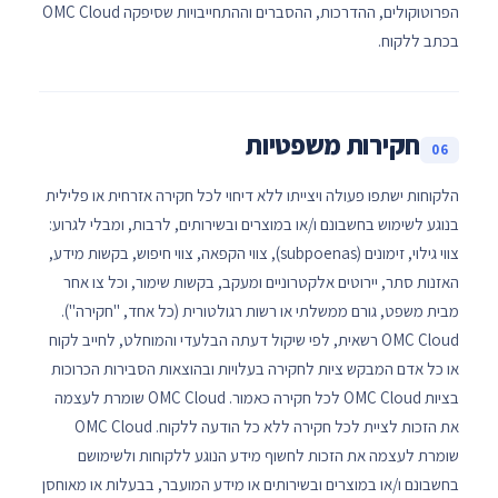
הפרוטוקולים, ההדרכות, ההסברים וההתחייבויות שסיפקה OMC Cloud
בכתב ללקוח.
חקירות משפטיות
06
הלקוחות ישתפו פעולה ויצייתו ללא דיחוי לכל חקירה אזרחית או פלילית
בנוגע לשימוש בחשבונם ו/או במוצרים ובשירותים, לרבות, ומבלי לגרוע:
צווי גילוי, זימונים (subpoenas), צווי הקפאה, צווי חיפוש, בקשות מידע,
האזנות סתר, יירוטים אלקטרוניים ומעקב, בקשות שימור, וכל צו אחר
מבית משפט, גורם ממשלתי או רשות רגולטורית (כל אחד, "חקירה").
OMC Cloud רשאית, לפי שיקול דעתה הבלעדי והמוחלט, לחייב לקוח
או כל אדם המבקש ציות לחקירה בעלויות ובהוצאות הסבירות הכרוכות
בציות OMC Cloud לכל חקירה כאמור. OMC Cloud שומרת לעצמה
את הזכות לציית לכל חקירה ללא כל הודעה ללקוח. OMC Cloud
שומרת לעצמה את הזכות לחשוף מידע הנוגע ללקוחות ולשימושם
בחשבונם ו/או במוצרים ובשירותים או מידע המועבר, בבעלות או מאוחסן