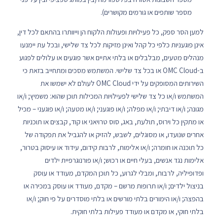
מספר שותפים או גורמים מקושרים).
למען הסר ספק, כל פעילויות ופעולות הלקוח הן וייוותרו בהתאם לכל דין,
אינן פוגעניות כלפי כל קהל ואינן מזיקות לכל צד שלישי, ובכל עת יימנעו
מנהלים מטעים, מבלבלים או בלתי אתיים אשר פוגעים או עלולים לפגוע
ב-OMC Cloud או בכל צד שלישי. המשתמש מסכים ומתחייב בזאת כי
השירותים המסופקים על ידי OMC Cloud לעולם לא ישמשו את
המשתמש ו/או כל צד שלישי לפעילויות המכילות תוכן שהוא: משמיץ; ו/או
מגונה; ו/או דיבתי; ו/או מפלה; ו/או פוגעני; ו/או מטעה; ו/או פוגעני – מכיל
או מתקין כל וירוס, תולעת, באג, סוס טרויאני או קוד, קבצים או תוכניות
אחרים שנועדו, או מסוגלים, לשבש, להזיק או להגביל את תפקודה של
כל תוכנה או חומרה; ו/או אלימות, לרבות קידום, עידוד או עיסוק בטרור,
אלימות נגד אנשים, בעלי חיים או רכוש; ו/או פורנוגרפיית ילדים
ופדופיליה, לרבות, ומבלי לגרוע, כל תוכן המקדם, מעודד או עוסק
בניצול ילדים; ו/או תרופות מרשם – מקדם, מעודד או עוסק במכירה או
בהפצה; ו/או הימורים בלתי מורשים או בלתי מוסדרים על פי חוק; ו/או
בלתי חוקי, או מקדם או מעודד פעילות בלתי חוקית.