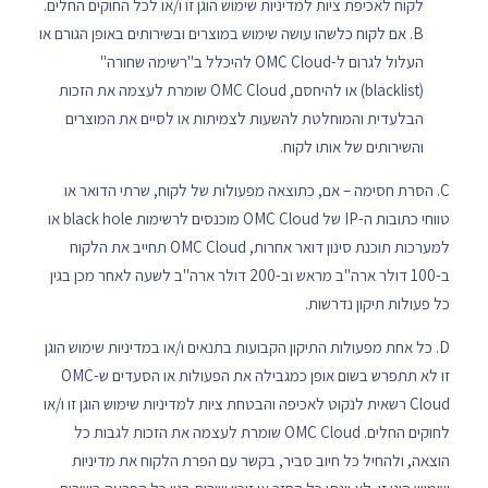
לקוח לאכיפת ציות למדיניות שימוש הוגן זו ו/או לכל החוקים החלים.
B. אם לקוח כלשהו עושה שימוש במוצרים ובשירותים באופן הגורם או
העלול לגרום ל-OMC Cloud להיכלל ב"רשימה שחורה"
(blacklist) או להיחסם, OMC Cloud שומרת לעצמה את הזכות
הבלעדית והמוחלטת להשעות לצמיתות או לסיים את המוצרים
והשירותים של אותו לקוח.
C. הסרת חסימה – אם, כתוצאה מפעולות של לקוח, שרתי הדואר או
טווחי כתובות ה-IP של OMC Cloud מוכנסים לרשימות black hole או
למערכות תוכנת סינון דואר אחרות, OMC Cloud תחייב את הלקוח
ב-100 דולר ארה"ב מראש וב-200 דולר ארה"ב לשעה לאחר מכן בגין
כל פעולות תיקון נדרשות.
D. כל אחת מפעולות התיקון הקבועות בתנאים ו/או במדיניות שימוש הוגן
זו לא תתפרש בשום אופן כמגבילה את הפעולות או הסעדים ש-OMC
Cloud רשאית לנקוט לאכיפה והבטחת ציות למדיניות שימוש הוגן זו ו/או
לחוקים החלים. OMC Cloud שומרת לעצמה את הזכות לגבות כל
הוצאה, ולהחיל כל חיוב סביר, בקשר עם הפרת הלקוח את מדיניות