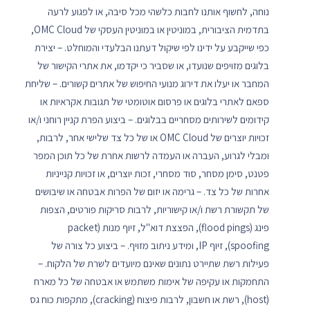
נוחה, לחשוף אותנו לחבות כלשהי מכל סיבה, או לפגוע לרעה
בתדמית הציבורית, במוניטין או במוניטין העסקי של OMC Cloud,
כפי שייקבע על ידינו לפי שיקול דעתנו הבלעדי והמוחלט. – יצירת
בלוגים מזויפים שנועדו, או שסביר כי יקדמו, את אתרי הקישור של
המחבר או יעלו את דירוג מנועי החיפוש של אתרים קשורים. – שליחת
ספאם לאתרי בלוגים או פרסום אוטומטי של תגובות אקראיות או
קידומים לשירותים מסחריים בבלוגים. – ביצוע הפרת קניין רוחני ו/או
זכויות יוצרים של OMC Cloud או של כל צד שלישי אחר, לרבות,
ומבלי לגרוע, העברה או העמדה לרשות אחרת של כל תוכן המפר
פטנט, סימן מסחר, סוד מסחרי, זכות יוצרים, או זכויות קנייניות
אחרות של כל צד. – גרימה או יזום של הפרות אבטחה או שיבושים
של תקשורת רשת ו/או קישוריות, לרבות סריקות פורטים, הצפות
פינג (flood pings), הפצצת דוא"ל, זיוף מנות (packet
spoofing), זיוף IP, ומידע ניתוב מזויף. – ביצוע כל צורה של
פעילות רשת שתיירט נתונים שאינם מיועדים לשרת של הלקוח. –
התחמקות או עקיפה של אימות משתמש או אבטחה של כל מארח
(host), רשת או חשבון, לרבות פיצוח (cracking), מתקפות כוח גס