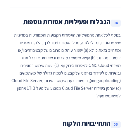
הגבלות ופעילויות אסורות נוספות
04
בנוסף לכל אחת מהפעילויות האסורות הקבועות והמפורטות במדיניות
שימוש הוגן זו, ומבלי לגרוע מכל האמור בניגוד לכך, הלקוח מסכים
ומתחייב בזאת כי לא (a) ישמור עותקים מרובים של קבצים זהים ו/או
דומים במהותם; (b) יעשה שימוש במוצרים ובשירותים או בכל אחד
משרתי OMC Cloud למטרות גיבוי; ו/או (c) יעשה שימוש במוצרים
ובשירותים לשידור בו-זמני של קבצים לכמות גדולה של משתמשים
(megauploading), ובמיוחד בעת שימוש בשירות Cloud File Server;
(d) יאחסן בשירות Cloud File Server ממוצע של מעל 1TiB אחסון
למשתמש פעיל.
התחייבויות הלקוח
05