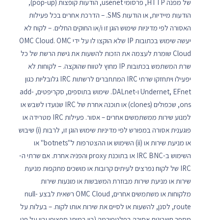
של מפנה HTTP, פרסומי usenet, הודעות קופצות (pop-up),
הודעות מיידיות, או הודעות SMS. – הדרכת אחרים בכל פעילות
האסורה לפי מדיניות שימוש הוגן זו ו/או החוקים החלים. – לקוח לא
יעשה שימוש בכתובות IP שלא הוקצו לו על ידי OMC Cloud. OMC
Cloud שומרת לעצמה את הזכות להשעות את גישת הרשת של כל
שרת המשתמש בכתובות IP מחוץ לטווח שהוקצה. – לקוחות לא
יפעילו ויתחזקו שרתי IRC המתחברים לרשתות IRC גלובליות כגון
Undernet, EFnet ו-DALnet. שימוש בתוספים, סקריפטים, add-
ons, שכפולים (clones) או תוכנה אחרת של IRC שנועדו לשבש או
למנוע שירות ממשתמשים אחרים – אסור. פעילות IRC מטרידה או
פוגענית אסורה במפורש לפי מדיניות שימוש הוגן זו, לרבות (i) שיבוש
או מניעת שירות או (ii) השימוש או ההצטרפות ל"botnets" או
השימוש ב-IRC BNC או בתוכנת proxy והפניה אחרת. אם שרתי ה-
IRC של לקוח נפרצים לעיתים קרובות או מושכים מתקפות מניעת
שירות או מניעת שירות מבוזרת המשבשות או מונעות שירות
מלקוחות או משתמשים אחרים, OMC Cloud רשאית לבצע null-
route, לסנן, להשעות או לסיים את שירות אותו לקוח. – בעלות על
מספר חשבונות אסורה בפלטפורמה (בין במותג ספציפי ובין על פני