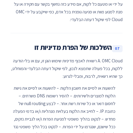
על ידי או מטעם כל לקוח, אם מידע כזה נחשף בקשר עם חקירה או על
מנת למנוע מוות או פגיעה גופנית בכל אדם, כפי שייקבע על ידי OMC
Cloud לפי שיקול דעתה הבלעדי.
השלכות של הפרת מדיניות זו
07
A. OMC Cloud רשאית לאכוף מדיניות שימוש הוגן זו, עם או בלי הודעה
ללקוח, בכל פעולה שתמצא לנכון, לפי שיקול דעתה הבלעדי והמוחלט,
כך שהיא רשאית, לרבות, ומבלי לגרוע:
להשעות או לסיים את חשבון הלקוח. – להשעות או לסיים את גישת
הלקוח למוצרים ולשירותים. – להסיר רשומות DNS משרתים. –
לחסום דואר או כל שירות רשת אחר. – לבצע null routing של
כתובת IP. – לחייב את הלקוח בעלויות מנהליות ו/או בדמי הפעלה
מחדש. – לנקוט בהליך משפטי למניעת הפרות ו/או לגביית נזקים,
ככל שישנם, שנגרמו על ידי הפרות. – לנקוט בכל הליך משפטי נגד