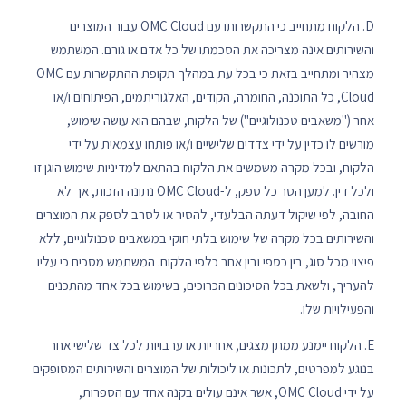
D. הלקוח מתחייב כי התקשרותו עם OMC Cloud עבור המוצרים
והשירותים אינה מצריכה את הסכמתו של כל אדם או גורם. המשתמש
מצהיר ומתחייב בזאת כי בכל עת במהלך תקופת ההתקשרות עם OMC
Cloud, כל התוכנה, החומרה, הקודים, האלגוריתמים, הפיתוחים ו/או
אחר ("משאבים טכנולוגיים") של הלקוח, שבהם הוא עושה שימוש,
מורשים לו כדין על ידי צדדים שלישיים ו/או פותחו עצמאית על ידי
הלקוח, ובכל מקרה משמשים את הלקוח בהתאם למדיניות שימוש הוגן זו
ולכל דין. למען הסר כל ספק, ל-OMC Cloud נתונה הזכות, אך לא
החובה, לפי שיקול דעתה הבלעדי, להסיר או לסרב לספק את המוצרים
והשירותים בכל מקרה של שימוש בלתי חוקי במשאבים טכנולוגיים, ללא
פיצוי מכל סוג, בין כספי ובין אחר כלפי הלקוח. המשתמש מסכים כי עליו
להעריך, ולשאת בכל הסיכונים הכרוכים, בשימוש בכל אחד מהתכנים
והפעילויות שלו.
E. הלקוח יימנע ממתן מצגים, אחריות או ערבויות לכל צד שלישי אחר
בנוגע למפרטים, לתכונות או ליכולות של המוצרים והשירותים המסופקים
על ידי OMC Cloud, אשר אינם עולים בקנה אחד עם הספרות,