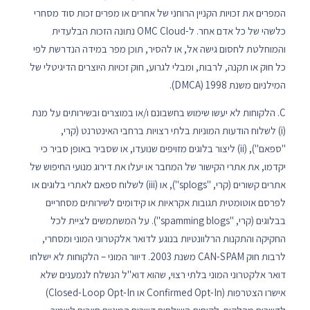
המפרים את זכויות הקניין הרוחני של אחרים או מפרים זכות סוד מסחרי
כלשהי של כל אדם אחר. ל-OMC Cloud נתונה הזכות הבלעדית
והמוחלטת לחסום גישה אל, או להסיר, תוכן מפר במידה הנדרשת לפי
כל חוק או תקנה, לרבות, ומבלי לגרוע, חוק זכויות היוצרים הדיגיטלי של
המילניום משנת 1998 (DMCA).
C. הלקוחות לא יעשו שימוש בחשבונם ו/או במוצרים ובשירותים על מנת
(i) לשלוח הודעות המוניות בלתי רצויות ברחבי האינטרנט (קרי,
"ספאם"), (ii) ליצור בלוגים מזויפים שנועדו, או שסביר באופן סביר כי
יקדמו, את אתרי הקישור של המחבר או יעלו את דירוג מנועי החיפוש של
אתרים קשורים (קרי, "splogs"), או (iii) לשלוח ספאם לאתרי בלוגים או
לפרסם אוטומטית תגובות אקראיות או קידומים לשירותים מסחריים
בבלוגים (קרי, "spamming blogs"). על המשתמשים לציית לכל
החקיקה והתקנות הרלוונטיות בנוגע לדואר אלקטרוני המוני ומסחרי,
לרבות חוק CAN-SPAM משנת 2003. דיוור המוני – הלקוחות לא ישלחו
דואר אלקטרוני המוני בלתי רצוי, שהוא דוא"ל הנשלח לנמענים שלא
אישרו הצטרפות (Confirmed Opt-In או Closed-Loop Opt-In)