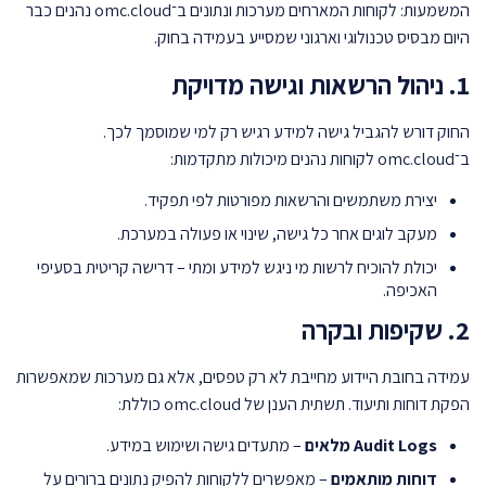
המשמעות: לקוחות המארחים מערכות ונתונים ב־omc.cloud נהנים כבר
היום מבסיס טכנולוגי וארגוני שמסייע בעמידה בחוק.
1. ניהול הרשאות וגישה מדויקת
החוק דורש להגביל גישה למידע רגיש רק למי שמוסמך לכך.
ב־omc.cloud לקוחות נהנים מיכולות מתקדמות:
יצירת משתמשים והרשאות מפורטות לפי תפקיד.
מעקב לוגים אחר כל גישה, שינוי או פעולה במערכת.
יכולת להוכיח לרשות מי ניגש למידע ומתי – דרישה קריטית בסעיפי
האכיפה.
2. שקיפות ובקרה
עמידה בחובת היידוע מחייבת לא רק טפסים, אלא גם מערכות שמאפשרות
הפקת דוחות ותיעוד. תשתית הענן של omc.cloud כוללת:
Audit Logs מלאים
– מתעדים גישה ושימוש במידע.
דוחות מותאמים
– מאפשרים ללקוחות להפיק נתונים ברורים על