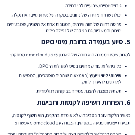
גיבויים יומיים/שבועיים לפי בחירה.
יכולת שחזור מהירה של נתונים במקרה של אירוע סייבר או תקלה.
פריסה רחווה של חוות שרתים, המגובות אחת אל השניה, שמבטיחים
יתירות והמשכיות גם במקרה של נפילה פיזית.
5. סיוע בעמידה בחובת מינוי DPO
למרות שמינוי ממונה הוא חובה של הארגון עצמו, omc.cloud מספקת:
כלי ניהול ותיעוד שמהווים בסיס לפעילות ה־DPO.
שירותי ליווי וייעוץ
(באמצעות שותפים מוסמכים), המסייעים
לארגונים להיערך לחוק.
תשתית מוכנה להצגת עמידה בביקורות רגולטוריות.
6. הפחתת חשיפה לקנסות ותביעות
כאשר הלקוח עובד בסביבה שלא עומדת בתקנים, הוא חשוף לקנסות,
תביעות ייצוגיות ופגיעה במוניטין. העבודה עם omc.cloud מאפשרת:
הוכחה לרגולטור וללקוחות קצה ש”הבית הטכנולוגי” מאובטח ועומד