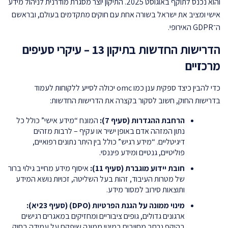
והוא נכנס לתוקף באוגוסט 2025. התיקון יוצר מסגרת מודרנית לניהול מידע
אישי ומציב את ישראל בשורה אחת עם חוקים מתקדמים בעולם, ובראשם
ה־GDPR האירופי.
הדרישות החדשות בתיקון 13 – עיקרי סעיפים
מרכזיים
כדי להבין כיצד ספקית ענן כמו omc יכולה לסייע ללקוחות לעמוד
בדרישות החוק, חשוב לסקור בקצרה את הדרישות החדשות:
הרחבת ההגדרות (סעיף 7):
המונח “מידע אישי” כולל כל
נתון המזהה אדם באופן ישיר או עקיף – לרבות מזהים
דיגיטליים. “מידע רגיש” כולל בין היתר נתונים רפואיים,
פוליטיים, גנטיים ומידע פיננסי.
חובת יידוע מוגברת (סעיף 11):
איסוף מידע מחייב גילוי ברור
של מטרות העיבוד, זהות בעל השליטה, זכויות נושא המידע
ותוצאות סירוב למסור מידע.
מינוי ממונה על הגנת הפרטיות (DPO) (סעיף 23יא):
ארגונים גדולים, גופים ציבוריים ומחזיקים במאגרים רגישים
בהיקף נרחב מחויבים במינוי ממונה שיפקח על עמידה בחוק.