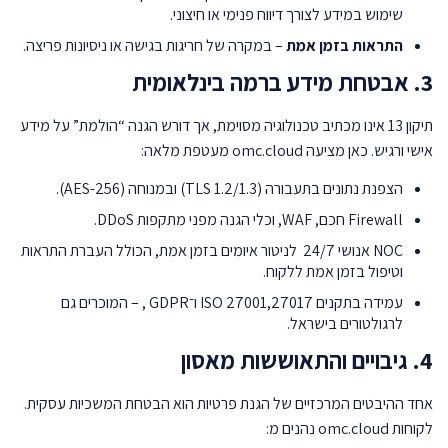
שימוש במידע לצורך דיווח פנימי או חיצוני.
התראות בזמן אמת
– במקרה של חריגות בגישה או ניסיונות פריצה.
3. אבטחת מידע ברמה בינלאומית
תיקון 13 אינו מכתיב טכנולוגיה מסוימת, אך דורש הגנה “הולמת” על מידע
אישי ורגיש. כאן מציעה omc.cloud מעטפת מלאה:
הצפנת נתונים בתעבורה (TLS 1.2/1.3) ובמנוחה (AES-256).
Firewall חכם, WAF, וכלי הגנה מפני מתקפות DDoS.
NOC אנושי 24/7 לניטור איומים בזמן אמת, הכולל העברת התראות
וטיפול בזמן אמת ללקוח.
עמידה בתקנים ISO 27001,27017 ו־GDPR , – המוכרים גם
לרגולטורים בישראל.
4. גיבויים והתאוששות מאסון
אחד ההיבטים המרכזיים של הגנת פרטיות הוא הבטחת המשכיות עסקית.
לקוחות omc.cloud נהנים מ: