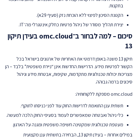
בתקנות.
הקטנת הסיכון לפיצוי ללא הוכחת נזק (סעיף 29א).
יצירת תהליך מסודר של ניהול פרטיות כחלק אינטגרלי מה־IT.
סיכום – למה לבחור ב־omc.cloud בעידן תיקון
13
תיקון 13 משנה באופן דרמטי את האחריות של ארגונים בישראל בכל
הקשור לפרטיות מידע. הדרישות החדשות אינן “ניירת משפטית” בלבד – הן
מצריכות יכולות טכנולוגיות מתקדמות, שקיפות, אבטחת מידע וניהול
סיכונים ברמה גבוהה.
omc.cloud
מספקת ללקוחותיה:
תשתית ענן התואמת לדרישות החוק עוד לפני כניסתו לתוקף.
כלי ניהול ואבטחה שמאפשרים לעמוד בסעיפי החוק הלכה למעשה.
מעטפת טכנולוגית שמקטינה חשיפה משפטית ומגנה על הארגון.
במילים אחרות – בעידן תיקון 13, הבחירה בתשתית ענן מקצועית