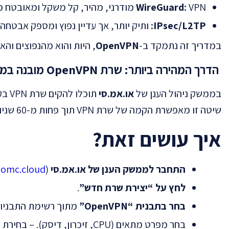
VPN מודרני, מהיר, קל משקל ומאובטח מאוד.
WireGuard:
IPsec/L2TP:
ותיק יותר, אך עדיין נפוץ ומספק אבטחה 
במדריך זה נתמקד ב-
OpenVPN
, היות והוא מהנפוצים והאמ
הדרך המהירה ביותר: שרת OpenVPN מובנה בממשק הענן של או.אמ.סי
בממשק ניהול הענן של
או.אמ.סי
תוכלו להקים שרת VPN בקליק אחד בלבד, באמצעות
שיטה זו מאפשרת הקמה של שרת VPN תוך פחות מ-60 שניות, ללא צורך בהתקנה ידנית או בידע טכני מתקדם.
איך עושים זאת?
התחבר לממשק הענן של או.אמ.סי
(
.omc.cloud
לחץ על “יצירת שרת חדש”
.
בחר בתבנית “OpenVPN”
מתוך רשימת התבניות