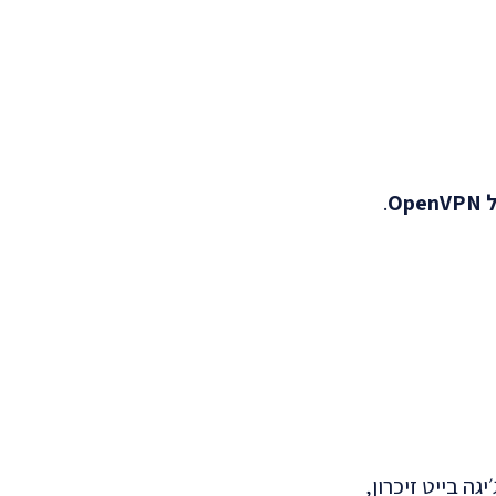
.
 מתאים (CPU, זיכרון, דיסק). – בחירת משאבים מינימלית תספיק במקרה הזה, שרת עם מעבד 1, ו2 ג׳יגה בייט זיכרון,