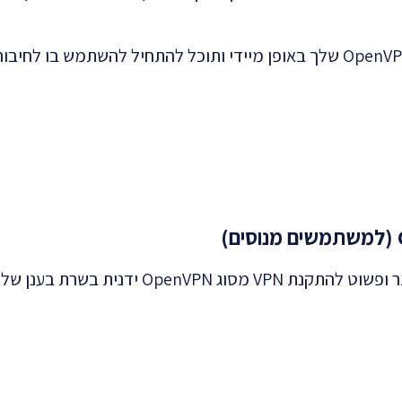
ית בשרת בענן של או.אמ.סי: