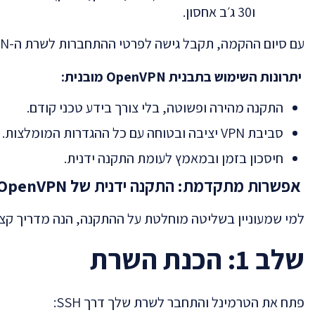
ו30 ג׳ב אחסון.
עם סיום ההקמה, תקבל גישה לפרטי ההתחברות לשרת ה-OpenVPN שלך באופן מיידי ותוכל להתחיל להשתמש בו לחיבור מאובטח ומוצפן.
יתרונות השימוש בתבנית OpenVPN מובנית:
התקנה מהירה ופשוטה, בלי צורך בידע טכני קודם.
סביבת VPN יציבה ובטוחה עם כל ההגדרות המומלצות.
חיסכון בזמן ובמאמץ לעומת התקנה ידנית.
אפשרות מתקדמת: התקנה ידנית של OpenVPN (למשתמשים מנוסים)
למי שמעוניין בשליטה מוחלטת על ההתקנה, הנה מדריך קצר ופשוט להתקנת VPN מסוג OpenVPN ידנ
שלב 1: הכנת השרת
פתח את הטרמינל והתחבר לשרת שלך דרך SSH: