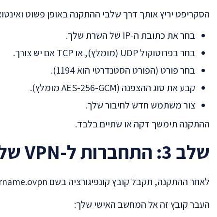
הסקריפט יריץ אותך דרך שלבי ההתקנה באופן פשוט ואינטוא
בחר את כתובת ה-IP של השרת שלך.
בחר בפרוטוקול UDP (מומלץ), או TCP אם יש צורך.
בחר פורט (הפורט הסטנדרטי הוא 1194).
קבע את סוג ההצפנה (AES-256-GCM מומלץ).
צור משתמש חדש לחיבור שלך.
ההתקנה תימשך דקה או שתיים בלבד.
שלב 3: התחברות ל-VPN שלך
לאחר ההתקנה, תקבל קובץ קונפיגורציה בשם
rname.ovpn
העבר קובץ זה אל המחשב האישי שלך: