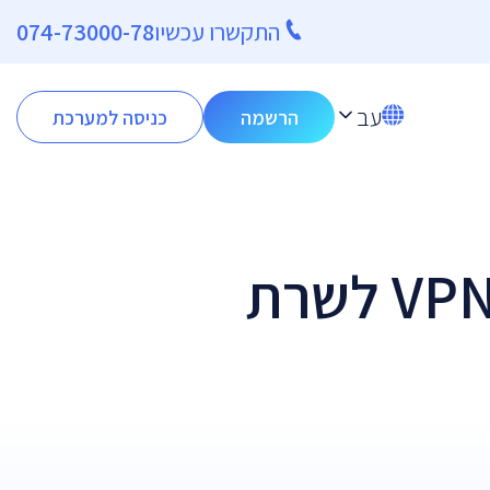
התקשרו עכשיו
074-73000-78
עב
הרשמה
כניסה למערכת
חיבור מאובטח לענן: איך להגדיר VPN לשרת