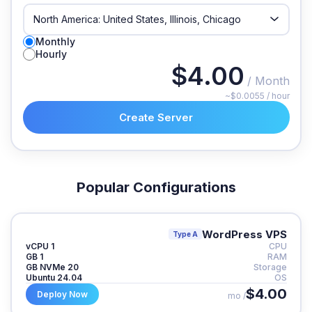
Monthly
Hourly
$4.00
/ Month
~$0.0055 / hour
Create Server
Popular Configurations
WordPress VPS
Type A
1 vCPU
CPU
1 GB
RAM
20 GB NVMe
Storage
Ubuntu 24.04
OS
$4.00
Deploy Now
/ mo