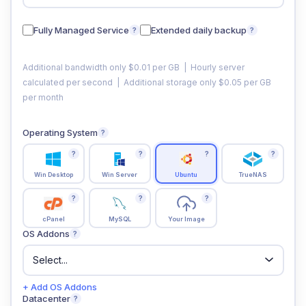
Fully Managed Service
Extended daily backup
?
?
Additional bandwidth only $0.01 per GB | Hourly server
calculated per second | Additional storage only $0.05 per GB
per month
Operating System
?
?
?
?
?
Win Desktop
Win Server
Ubuntu
TrueNAS
?
?
?
cPanel
MySQL
Your Image
OS Addons
?
+ Add OS Addons
Datacenter
?