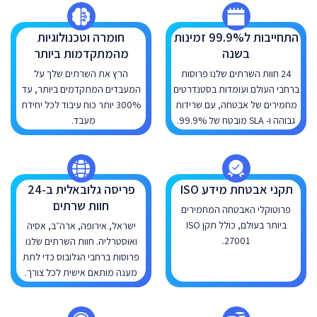
התחייבות ל99.9% זמינות
חומרה וטכנולוגיות
בשנה
מהמתקדמות ביותר
24 חוות השרתים שלנו פרוסות
הרץ את השרתים שלך על
ברחבי העולם ועומדות בסטנדרטים
המעבדים המתקדמים ביותר, עד
מחמירים של אבטחה, עם שרידות
300% יותר כוח עיבוד לכל יחידת
גבוהה ו- SLA מובטח של 99.9%.
מעבד.
תקני אבטחת מידע ISO
פריסה גלובאלית ב-24
חוות שרתים
פרוטוקלי האבטחה המחמירים
ביותר בעולם, כולל תקן ISO
ישראל, אירופה, ארה״ב, אסיה
27001.
ואוסטרליה. חוות השרתים שלנו
פרוסות ברחבי הגלובוס כדי לתת
מענה מותאם אישית לכל צורך.