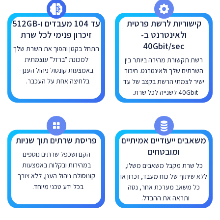
קישוריות לרשת פרטית
עד 104 מעבדים ו-512GB
ולאינטרנט ב-
זיכרון פנימי לכל שרת
40Gbit/sec
התחל בקטן והפוך את השרת שלך
למכונת "ברזל" עוצמתית
רשת תקשורת מהירה ביותר בין
באמצעות קונסול ניהול הענן -
השרתים שלך ולאינטרנט. חיבור
בלחיצה אחת על העכבר.
ישיר לצמתי הרשת בקצב של עד
40Gbit לשנייה לכל שרת.
משאבים ייעודיים אמיתיים
פריסת שרתים תוך שניות
ומובטחים
הקם ושכפל שרתים נוספים
במהירות ובקלות באמצעות
כל שרת מקבל משאבים משלו,
קונוסולת ניהול הענן, ללא צורך
ללא שיתוף של כוח מעבד, זכרון או
בכל ידע טכני מיוחד.
כל משאב מערכת אחר, נסה
ותראה את ההבדל.