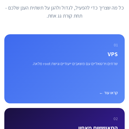
כל מה שצריך כדי להפעיל, לגדול ולהגן על תשתית הענן שלכם -
תחת קורת גג אחת.
01
VPS
שרתים וירטואליים עם משאבים ייעודיים וגישת root מלאה.
קראו עוד ←
02
התאוששות מאסון