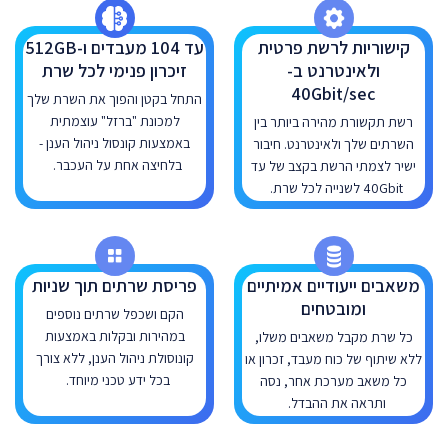
קישוריות לרשת פרטית
עד 104 מעבדים ו-512GB
ולאינטרנט ב-
זיכרון פנימי לכל שרת
40Gbit/sec
התחל בקטן והפוך את השרת שלך
למכונת "ברזל" עוצמתית
רשת תקשורת מהירה ביותר בין
באמצעות קונסול ניהול הענן -
השרתים שלך ולאינטרנט. חיבור
בלחיצה אחת על העכבר.
ישיר לצמתי הרשת בקצב של עד
40Gbit לשנייה לכל שרת.
משאבים ייעודיים אמיתיים
פריסת שרתים תוך שניות
ומובטחים
הקם ושכפל שרתים נוספים
במהירות ובקלות באמצעות
כל שרת מקבל משאבים משלו,
קונוסולת ניהול הענן, ללא צורך
ללא שיתוף של כוח מעבד, זכרון או
בכל ידע טכני מיוחד.
כל משאב מערכת אחר, נסה
ותראה את ההבדל.