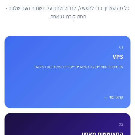
כל מה שצריך כדי להפעיל, לגדול ולהגן על תשתית הענן שלכם -
תחת קורת גג אחת.
01
VPS
שרתים וירטואליים עם משאבים ייעודיים וגישת root מלאה.
קראו עוד ←
02
התאוששות מאסון