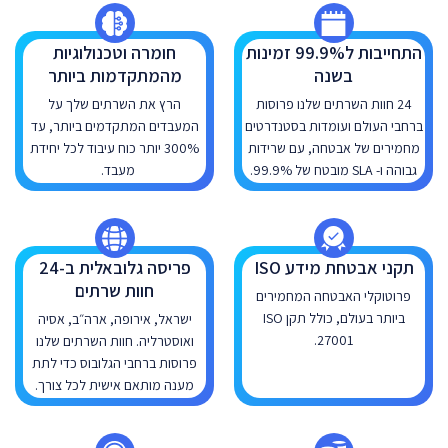
התחייבות ל99.9% זמינות
חומרה וטכנולוגיות
בשנה
מהמתקדמות ביותר
24 חוות השרתים שלנו פרוסות
הרץ את השרתים שלך על
ברחבי העולם ועומדות בסטנדרטים
המעבדים המתקדמים ביותר, עד
מחמירים של אבטחה, עם שרידות
300% יותר כוח עיבוד לכל יחידת
גבוהה ו- SLA מובטח של 99.9%.
מעבד.
תקני אבטחת מידע ISO
פריסה גלובאלית ב-24
חוות שרתים
פרוטוקלי האבטחה המחמירים
ביותר בעולם, כולל תקן ISO
ישראל, אירופה, ארה״ב, אסיה
27001.
ואוסטרליה. חוות השרתים שלנו
פרוסות ברחבי הגלובוס כדי לתת
מענה מותאם אישית לכל צורך.