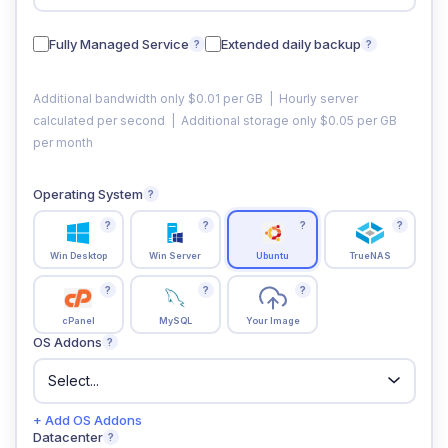
Fully Managed Service
Extended daily backup
?
?
Additional bandwidth only $0.01 per GB | Hourly server
calculated per second | Additional storage only $0.05 per GB
per month
Operating System
?
?
?
?
?
Win Desktop
Win Server
Ubuntu
TrueNAS
?
?
?
cPanel
MySQL
Your Image
OS Addons
?
+ Add OS Addons
Datacenter
?