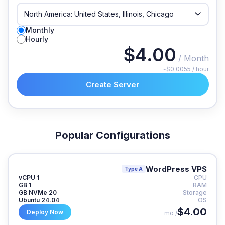
Monthly
Hourly
$4.00
/ Month
~$0.0055 / hour
Create Server
Popular Configurations
WordPress VPS
Type A
1 vCPU
CPU
1 GB
RAM
20 GB NVMe
Storage
Ubuntu 24.04
OS
$4.00
Deploy Now
/ mo