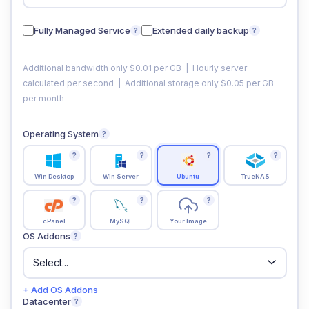
Fully Managed Service
Extended daily backup
?
?
Additional bandwidth only $0.01 per GB | Hourly server
calculated per second | Additional storage only $0.05 per GB
per month
Operating System
?
?
?
?
?
Win Desktop
Win Server
Ubuntu
TrueNAS
?
?
?
cPanel
MySQL
Your Image
OS Addons
?
+ Add OS Addons
Datacenter
?