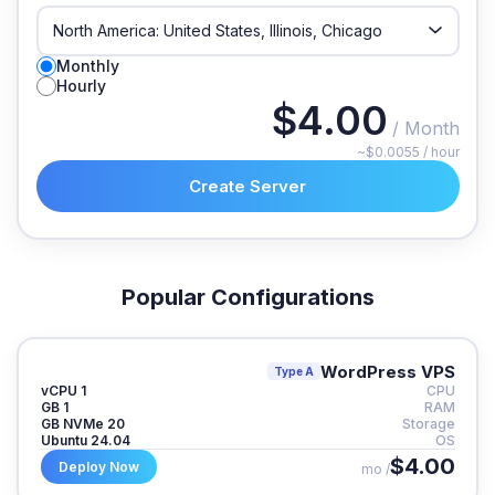
Monthly
Hourly
$4.00
/ Month
~$0.0055 / hour
Create Server
Popular Configurations
WordPress VPS
Type A
1 vCPU
CPU
1 GB
RAM
20 GB NVMe
Storage
Ubuntu 24.04
OS
$4.00
Deploy Now
/ mo