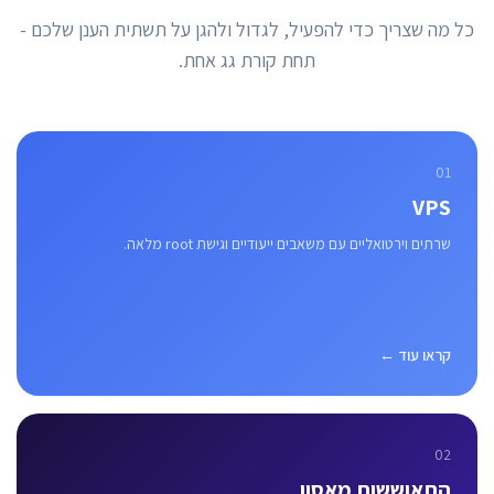
כל מה שצריך כדי להפעיל, לגדול ולהגן על תשתית הענן שלכם -
תחת קורת גג אחת.
01
VPS
שרתים וירטואליים עם משאבים ייעודיים וגישת root מלאה.
קראו עוד ←
02
התאוששות מאסון