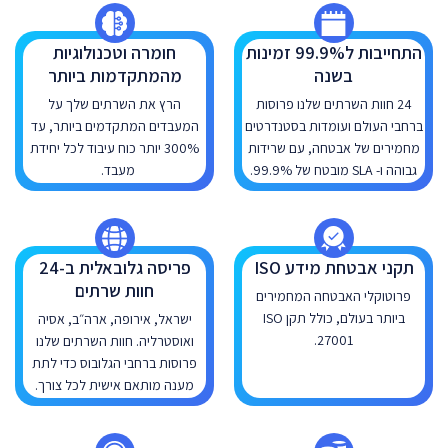
התחייבות ל99.9% זמינות
חומרה וטכנולוגיות
בשנה
מהמתקדמות ביותר
24 חוות השרתים שלנו פרוסות
הרץ את השרתים שלך על
ברחבי העולם ועומדות בסטנדרטים
המעבדים המתקדמים ביותר, עד
מחמירים של אבטחה, עם שרידות
300% יותר כוח עיבוד לכל יחידת
גבוהה ו- SLA מובטח של 99.9%.
מעבד.
תקני אבטחת מידע ISO
פריסה גלובאלית ב-24
חוות שרתים
פרוטוקלי האבטחה המחמירים
ביותר בעולם, כולל תקן ISO
ישראל, אירופה, ארה״ב, אסיה
27001.
ואוסטרליה. חוות השרתים שלנו
פרוסות ברחבי הגלובוס כדי לתת
מענה מותאם אישית לכל צורך.