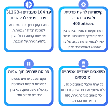
קישוריות לרשת פרטית
עד 104 מעבדים ו-512GB
ולאינטרנט ב-
זיכרון פנימי לכל שרת
40Gbit/sec
התחל בקטן והפוך את השרת שלך
למכונת "ברזל" עוצמתית
רשת תקשורת מהירה ביותר בין
באמצעות קונסול ניהול הענן -
השרתים שלך ולאינטרנט. חיבור
בלחיצה אחת על העכבר.
ישיר לצמתי הרשת בקצב של עד
40Gbit לשנייה לכל שרת.
משאבים ייעודיים אמיתיים
פריסת שרתים תוך שניות
ומובטחים
הקם ושכפל שרתים נוספים
במהירות ובקלות באמצעות
כל שרת מקבל משאבים משלו,
קונוסולת ניהול הענן, ללא צורך
ללא שיתוף של כוח מעבד, זכרון או
בכל ידע טכני מיוחד.
כל משאב מערכת אחר, נסה
ותראה את ההבדל.