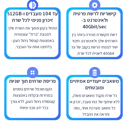
קישוריות לרשת פרטית
עד 104 מעבדים ו-512GB
ולאינטרנט ב-
זיכרון פנימי לכל שרת
40Gbit/sec
התחל בקטן והפוך את השרת שלך
למכונת "ברזל" עוצמתית
רשת תקשורת מהירה ביותר בין
באמצעות קונסול ניהול הענן -
השרתים שלך ולאינטרנט. חיבור
בלחיצה אחת על העכבר.
ישיר לצמתי הרשת בקצב של עד
40Gbit לשנייה לכל שרת.
משאבים ייעודיים אמיתיים
פריסת שרתים תוך שניות
ומובטחים
הקם ושכפל שרתים נוספים
במהירות ובקלות באמצעות
כל שרת מקבל משאבים משלו,
קונוסולת ניהול הענן, ללא צורך
ללא שיתוף של כוח מעבד, זכרון או
בכל ידע טכני מיוחד.
כל משאב מערכת אחר, נסה
ותראה את ההבדל.