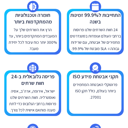
התחייבות ל99.9% זמינות
חומרה וטכנולוגיות
בשנה
מהמתקדמות ביותר
24 חוות השרתים שלנו פרוסות
הרץ את השרתים שלך על
ברחבי העולם ועומדות בסטנדרטים
המעבדים המתקדמים ביותר, עד
מחמירים של אבטחה, עם שרידות
300% יותר כוח עיבוד לכל יחידת
גבוהה ו- SLA מובטח של 99.9%.
מעבד.
תקני אבטחת מידע ISO
פריסה גלובאלית ב-24
חוות שרתים
פרוטוקלי האבטחה המחמירים
ביותר בעולם, כולל תקן ISO
ישראל, אירופה, ארה״ב, אסיה
27001.
ואוסטרליה. חוות השרתים שלנו
פרוסות ברחבי הגלובוס כדי לתת
מענה מותאם אישית לכל צורך.