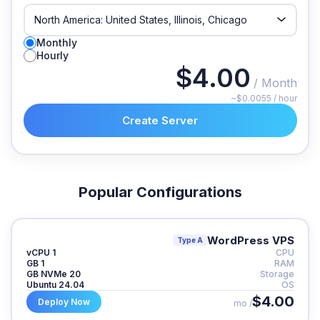
Monthly
Hourly
$4.00
/ Month
~$0.0055 / hour
Create Server
Popular Configurations
WordPress VPS
Type A
1 vCPU
CPU
1 GB
RAM
20 GB NVMe
Storage
Ubuntu 24.04
OS
$4.00
Deploy Now
/ mo