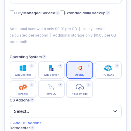
Fully Managed Service
Extended daily backup
?
?
Additional bandwidth only $0.01 per GB | Hourly server
calculated per second | Additional storage only $0.05 per GB
per month
Operating System
?
?
?
?
?
Win Desktop
Win Server
Ubuntu
TrueNAS
?
?
?
cPanel
MySQL
Your Image
OS Addons
?
+ Add OS Addons
Datacenter
?