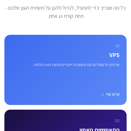
כל מה שצריך כדי להפעיל, לגדול ולהגן על תשתית הענן שלכם -
תחת קורת גג אחת.
01
VPS
שרתים וירטואליים עם משאבים ייעודיים וגישת root מלאה.
קראו עוד ←
02
התאוששות מאסון