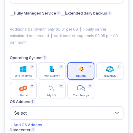
Fully Managed Service
Extended daily backup
?
?
Additional bandwidth only $0.01 per GB | Hourly server
calculated per second | Additional storage only $0.05 per GB
per month
Operating System
?
?
?
?
?
Win Desktop
Win Server
Ubuntu
TrueNAS
?
?
?
cPanel
MySQL
Your Image
OS Addons
?
+ Add OS Addons
Datacenter
?