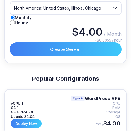
Monthly
Hourly
$4.00
/ Month
~$0.0055 / hour
Create Server
Popular Configurations
WordPress VPS
Type A
1 vCPU
CPU
1 GB
RAM
20 GB NVMe
Storage
Ubuntu 24.04
OS
$4.00
Deploy Now
/ mo