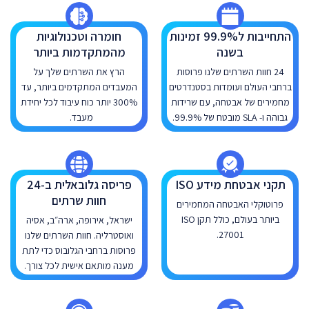
התחייבות ל99.9% זמינות
חומרה וטכנולוגיות
בשנה
מהמתקדמות ביותר
24 חוות השרתים שלנו פרוסות
הרץ את השרתים שלך על
ברחבי העולם ועומדות בסטנדרטים
המעבדים המתקדמים ביותר, עד
מחמירים של אבטחה, עם שרידות
300% יותר כוח עיבוד לכל יחידת
גבוהה ו- SLA מובטח של 99.9%.
מעבד.
תקני אבטחת מידע ISO
פריסה גלובאלית ב-24
חוות שרתים
פרוטוקלי האבטחה המחמירים
ביותר בעולם, כולל תקן ISO
ישראל, אירופה, ארה״ב, אסיה
27001.
ואוסטרליה. חוות השרתים שלנו
פרוסות ברחבי הגלובוס כדי לתת
מענה מותאם אישית לכל צורך.