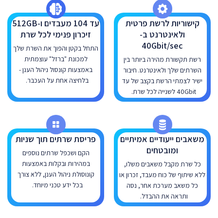
קישוריות לרשת פרטית
עד 104 מעבדים ו-512GB
ולאינטרנט ב-
זיכרון פנימי לכל שרת
40Gbit/sec
התחל בקטן והפוך את השרת שלך
למכונת "ברזל" עוצמתית
רשת תקשורת מהירה ביותר בין
באמצעות קונסול ניהול הענן -
השרתים שלך ולאינטרנט. חיבור
בלחיצה אחת על העכבר.
ישיר לצמתי הרשת בקצב של עד
40Gbit לשנייה לכל שרת.
משאבים ייעודיים אמיתיים
פריסת שרתים תוך שניות
ומובטחים
הקם ושכפל שרתים נוספים
במהירות ובקלות באמצעות
כל שרת מקבל משאבים משלו,
קונוסולת ניהול הענן, ללא צורך
ללא שיתוף של כוח מעבד, זכרון או
בכל ידע טכני מיוחד.
כל משאב מערכת אחר, נסה
ותראה את ההבדל.