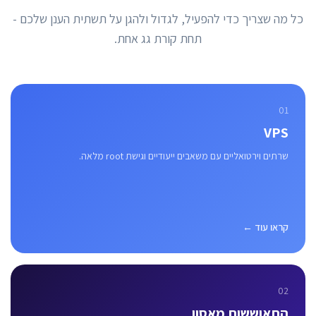
כל מה שצריך כדי להפעיל, לגדול ולהגן על תשתית הענן שלכם -
תחת קורת גג אחת.
01
VPS
שרתים וירטואליים עם משאבים ייעודיים וגישת root מלאה.
קראו עוד ←
02
התאוששות מאסון