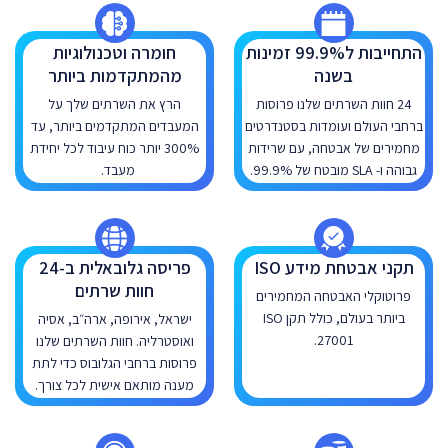
התחייבות ל99.9% זמינות
חומרה וטכנולוגיות
בשנה
מהמתקדמות ביותר
24 חוות השרתים שלנו פרוסות
הרץ את השרתים שלך על
ברחבי העולם ועומדות בסטנדרטים
המעבדים המתקדמים ביותר, עד
מחמירים של אבטחה, עם שרידות
300% יותר כוח עיבוד לכל יחידת
גבוהה ו- SLA מובטח של 99.9%.
מעבד.
תקני אבטחת מידע ISO
פריסה גלובאלית ב-24
חוות שרתים
פרוטוקלי האבטחה המחמירים
ביותר בעולם, כולל תקן ISO
ישראל, אירופה, ארה״ב, אסיה
27001.
ואוסטרליה. חוות השרתים שלנו
פרוסות ברחבי הגלובוס כדי לתת
מענה מותאם אישית לכל צורך.