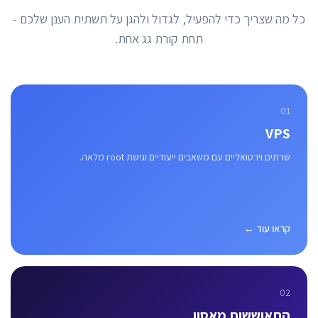
כל מה שצריך כדי להפעיל, לגדול ולהגן על תשתית הענן שלכם -
תחת קורת גג אחת.
01
VPS
שרתים וירטואליים עם משאבים ייעודיים וגישת root מלאה.
קראו עוד ←
02
התאוששות מאסון