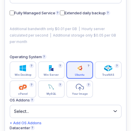
Fully Managed Service
Extended daily backup
?
?
Additional bandwidth only $0.01 per GB | Hourly server
calculated per second | Additional storage only $0.05 per GB
per month
Operating System
?
?
?
?
?
Win Desktop
Win Server
Ubuntu
TrueNAS
?
?
?
cPanel
MySQL
Your Image
OS Addons
?
+ Add OS Addons
Datacenter
?