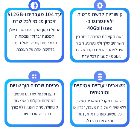
קישוריות לרשת פרטית
עד 104 מעבדים ו-512GB
ולאינטרנט ב-
זיכרון פנימי לכל שרת
40Gbit/sec
התחל בקטן והפוך את השרת שלך
למכונת "ברזל" עוצמתית
רשת תקשורת מהירה ביותר בין
באמצעות קונסול ניהול הענן -
השרתים שלך ולאינטרנט. חיבור
בלחיצה אחת על העכבר.
ישיר לצמתי הרשת בקצב של עד
40Gbit לשנייה לכל שרת.
משאבים ייעודיים אמיתיים
פריסת שרתים תוך שניות
ומובטחים
הקם ושכפל שרתים נוספים
במהירות ובקלות באמצעות
כל שרת מקבל משאבים משלו,
קונוסולת ניהול הענן, ללא צורך
ללא שיתוף של כוח מעבד, זכרון או
בכל ידע טכני מיוחד.
כל משאב מערכת אחר, נסה
ותראה את ההבדל.