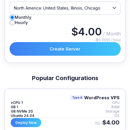
Monthly
Hourly
$4.00
/ Month
~$0.0055 / hour
Create Server
Popular Configurations
WordPress VPS
Type A
1 vCPU
CPU
1 GB
RAM
20 GB NVMe
Storage
Ubuntu 24.04
OS
$4.00
Deploy Now
/ mo