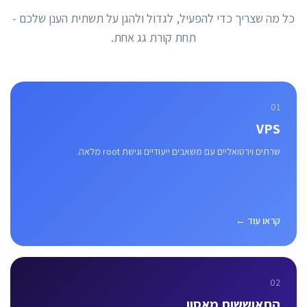
כל מה שצריך כדי להפעיל, לגדול ולהגן על תשתית הענן שלכם -
תחת קורת גג אחת.
01
VPS
שרתים וירטואליים עם משאבים ייעודיים וגישת root מלאה.
קראו עוד ←
02
התאוששות מאסון