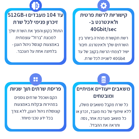
קישוריות לרשת פרטית
עד 104 מעבדים ו-512GB
ולאינטרנט ב-
זיכרון פנימי לכל שרת
40Gbit/sec
התחל בקטן והפוך את השרת שלך
למכונת "ברזל" עוצמתית
רשת תקשורת מהירה ביותר בין
באמצעות קונסול ניהול הענן -
השרתים שלך ולאינטרנט. חיבור
בלחיצה אחת על העכבר.
ישיר לצמתי הרשת בקצב של עד
40Gbit לשנייה לכל שרת.
משאבים ייעודיים אמיתיים
פריסת שרתים תוך שניות
ומובטחים
הקם ושכפל שרתים נוספים
במהירות ובקלות באמצעות
כל שרת מקבל משאבים משלו,
קונוסולת ניהול הענן, ללא צורך
ללא שיתוף של כוח מעבד, זכרון או
בכל ידע טכני מיוחד.
כל משאב מערכת אחר, נסה
ותראה את ההבדל.