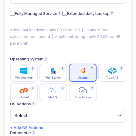
Fully Managed Service
Extended daily backup
?
?
Additional bandwidth only $0.01 per GB | Hourly server
calculated per second | Additional storage only $0.05 per GB
per month
Operating System
?
?
?
?
?
Win Desktop
Win Server
Ubuntu
TrueNAS
?
?
?
cPanel
MySQL
Your Image
OS Addons
?
+ Add OS Addons
Datacenter
?