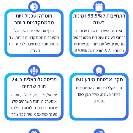
התחייבות ל99.9% זמינות
חומרה וטכנולוגיות
בשנה
מהמתקדמות ביותר
24 חוות השרתים שלנו פרוסות
הרץ את השרתים שלך על
ברחבי העולם ועומדות בסטנדרטים
המעבדים המתקדמים ביותר, עד
מחמירים של אבטחה, עם שרידות
300% יותר כוח עיבוד לכל יחידת
גבוהה ו- SLA מובטח של 99.9%.
מעבד.
תקני אבטחת מידע ISO
פריסה גלובאלית ב-24
חוות שרתים
פרוטוקלי האבטחה המחמירים
ביותר בעולם, כולל תקן ISO
ישראל, אירופה, ארה״ב, אסיה
27001.
ואוסטרליה. חוות השרתים שלנו
פרוסות ברחבי הגלובוס כדי לתת
מענה מותאם אישית לכל צורך.