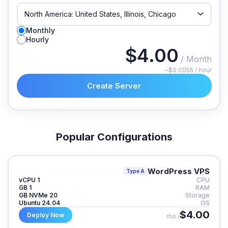
Monthly
Hourly
$4.00
/ Month
~$0.0055 / hour
Create Server
Popular Configurations
WordPress VPS
Type A
1 vCPU
CPU
1 GB
RAM
20 GB NVMe
Storage
Ubuntu 24.04
OS
$4.00
Deploy Now
/ mo