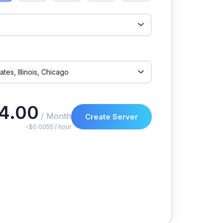
4.00
/ Month
Create Server
~$0.0055 / hour