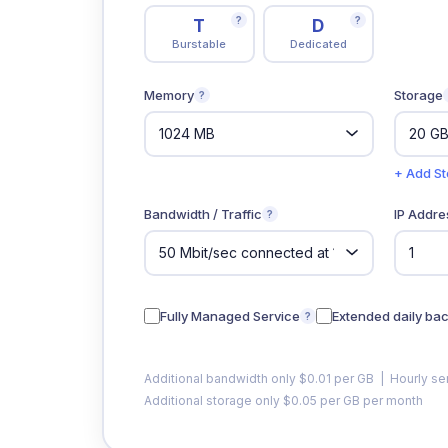
?
?
T
D
Burstable
Dedicated
Memory
Storage
?
+ Add S
Bandwidth / Traffic
IP Addre
?
Fully Managed Service
Extended daily ba
?
Additional bandwidth only $0.01 per GB | Hourly se
Additional storage only $0.05 per GB per month