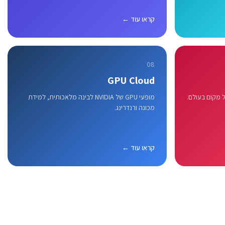
קראו עוד ←
08
GPU Cloud
 מקום בעולם.
מופעי GPU של NVIDIA לבינה מלאכותית, למידת
מכונה ורנדרינג.
קראו עוד ←