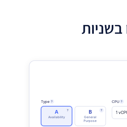
בשניות
Type
CPU
?
?
?
?
A
B
Availability
General
Purpose