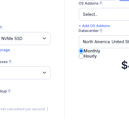
OS Addons
?
+ Add OS Addons
?
Datacenter
?
torage
Monthly
Hourly
$
sses
?
ckup
?
rver calculated per second |