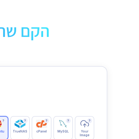
הקם שרת
?
?
?
?
?
ntu
TrueNAS
cPanel
MySQL
Your
Image