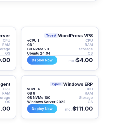
erver
WordPress VPS
Type A
CPU
1 vCPU
CPU
RAM
1 GB
RAM
torage
20 GB NVMe
Storage
OS
Ubuntu 24.04
OS
.00
$4.00
Deploy Now
/ mo
Agent
Windows ERP
Type B
CPU
4 vCPU
CPU
RAM
8 GB
RAM
torage
100 GB NVMe
Storage
OS
Windows Server 2022
OS
2.00
$111.00
Deploy Now
/ mo