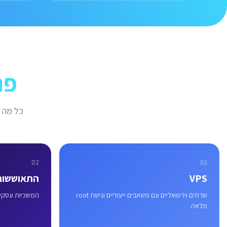
פת
כל מה ש
02
01
VPS
התאוששות
שרתים וירטואליים עם משאבים ייעודיים וגישת root
המשכיות עסקית 
מלאה.