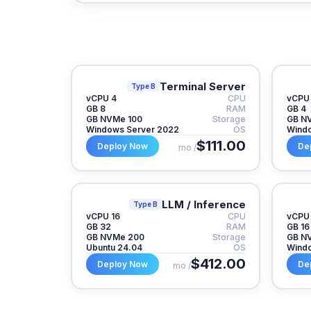
Terminal Server
Type B
4 vCPU
CPU
8 GB
RAM
4 GB
100 GB NVMe
Storage
Windows Server 2022
OS
Windo
$111.00
Deploy Now
De
/ mo
LLM / Inference
Type B
16 vCPU
CPU
32 GB
RAM
16 GB
200 GB NVMe
Storage
Ubuntu 24.04
OS
Windo
$412.00
Deploy Now
De
/ mo