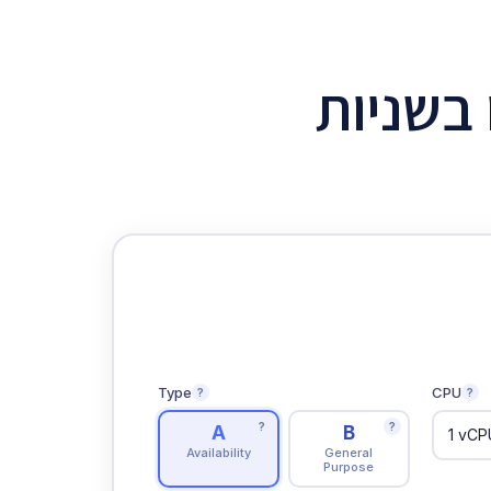
בשניות
Type
CPU
?
?
?
?
A
B
Availability
General
Purpose