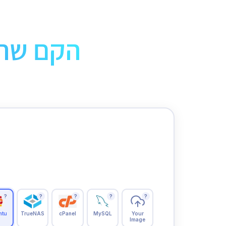
הקם שרת
?
?
?
?
?
ntu
TrueNAS
cPanel
MySQL
Your
Image