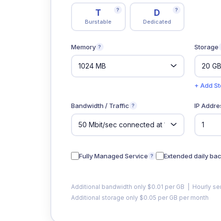
?
?
T
D
Burstable
Dedicated
Memory
Storage
?
+ Add S
Bandwidth / Traffic
IP Addre
?
Fully Managed Service
Extended daily ba
?
Additional bandwidth only $0.01 per GB | Hourly se
Additional storage only $0.05 per GB per month