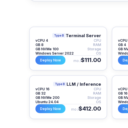
Terminal Server
Type B
4 vCPU
CPU
8 GB
RAM
4 GB
100 GB NVMe
Storage
Windows Server 2022
OS
Windo
$111.00
Deploy Now
De
/ mo
LLM / Inference
Type B
16 vCPU
CPU
32 GB
RAM
16 GB
200 GB NVMe
Storage
Ubuntu 24.04
OS
Windo
$412.00
Deploy Now
De
/ mo