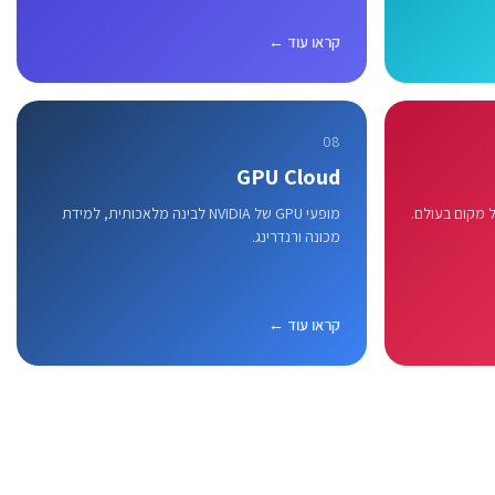
קראו עוד ←
08
GPU Cloud
 מקום בעולם.
מופעי GPU של NVIDIA לבינה מלאכותית, למידת
מכונה ורנדרינג.
קראו עוד ←