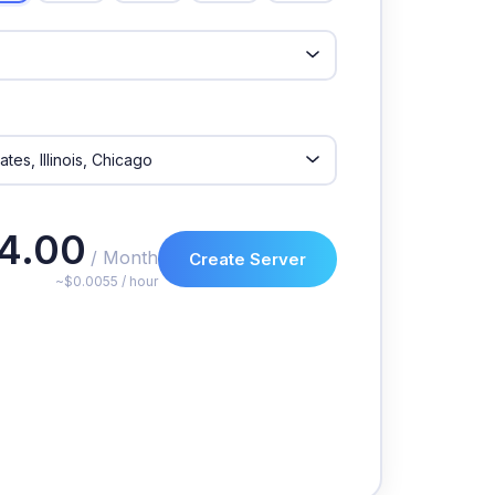
4.00
/ Month
Create Server
~$0.0055 / hour