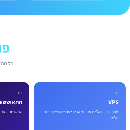
פת
כל מה ש
02
01
VPS
התאוששות
שרתים וירטואליים עם משאבים ייעודיים וגישת root
המשכיות עסקית 
מלאה.