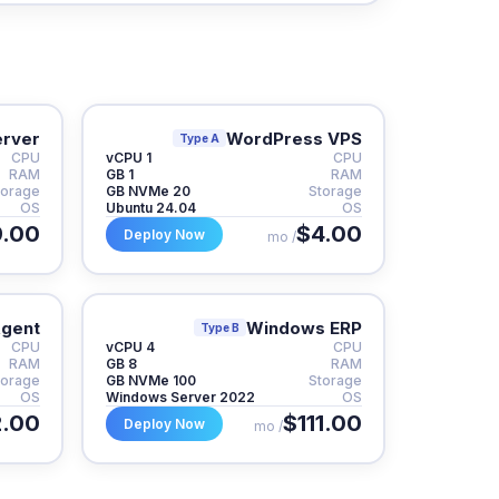
erver
WordPress VPS
Type A
CPU
1 vCPU
CPU
RAM
1 GB
RAM
torage
20 GB NVMe
Storage
OS
Ubuntu 24.04
OS
.00
$4.00
Deploy Now
/ mo
Agent
Windows ERP
Type B
CPU
4 vCPU
CPU
RAM
8 GB
RAM
torage
100 GB NVMe
Storage
OS
Windows Server 2022
OS
2.00
$111.00
Deploy Now
/ mo