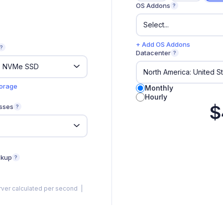
OS Addons
?
+ Add OS Addons
?
Datacenter
?
torage
Monthly
Hourly
$
sses
?
ckup
?
rver calculated per second |