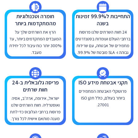
התחייבות ל99.9% זמינות
חומרה וטכנולוגיות
בשנה
מהמתקדמות ביותר
24 חוות השרתים שלנו פרוסות
הרץ את השרתים שלך על
ברחבי העולם ועומדות בסטנדרטים
המעבדים המתקדמים ביותר, עד
מחמירים של אבטחה, עם שרידות
300% יותר כוח עיבוד לכל יחידת
גבוהה ו- SLA מובטח של 99.9%.
מעבד.
תקני אבטחת מידע ISO
פריסה גלובאלית ב-24
חוות שרתים
פרוטוקלי האבטחה המחמירים
ביותר בעולם, כולל תקן ISO
ישראל, אירופה, ארה״ב, אסיה
27001.
ואוסטרליה. חוות השרתים שלנו
פרוסות ברחבי הגלובוס כדי לתת
מענה מותאם אישית לכל צורך.