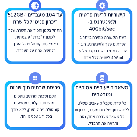
קישוריות לרשת פרטית
עד 104 מעבדים ו-512GB
ולאינטרנט ב-
זיכרון פנימי לכל שרת
40Gbit/sec
התחל בקטן והפוך את השרת שלך
למכונת "ברזל" עוצמתית
רשת תקשורת מהירה ביותר בין
באמצעות קונסול ניהול הענן -
השרתים שלך ולאינטרנט. חיבור
בלחיצה אחת על העכבר.
ישיר לצמתי הרשת בקצב של עד
40Gbit לשנייה לכל שרת.
משאבים ייעודיים אמיתיים
פריסת שרתים תוך שניות
ומובטחים
הקם ושכפל שרתים נוספים
במהירות ובקלות באמצעות
כל שרת מקבל משאבים משלו,
קונוסולת ניהול הענן, ללא צורך
ללא שיתוף של כוח מעבד, זכרון או
בכל ידע טכני מיוחד.
כל משאב מערכת אחר, נסה
ותראה את ההבדל.