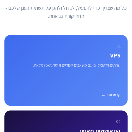
כל מה שצריך כדי להפעיל, לגדול ולהגן על תשתית הענן שלכם -
תחת קורת גג אחת.
01
VPS
שרתים וירטואליים עם משאבים ייעודיים וגישת root מלאה.
קראו עוד ←
02
התאוששות מאסון