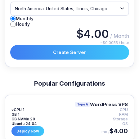
Monthly
Hourly
$4.00
/ Month
~$0.0055 / hour
Create Server
Popular Configurations
WordPress VPS
Type A
1 vCPU
CPU
1 GB
RAM
20 GB NVMe
Storage
Ubuntu 24.04
OS
$4.00
Deploy Now
/ mo