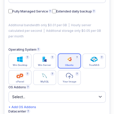
Fully Managed Service
Extended daily backup
?
?
Additional bandwidth only $0.01 per GB | Hourly server
calculated per second | Additional storage only $0.05 per GB
per month
Operating System
?
?
?
?
?
Win Desktop
Win Server
Ubuntu
TrueNAS
?
?
?
cPanel
MySQL
Your Image
OS Addons
?
+ Add OS Addons
Datacenter
?