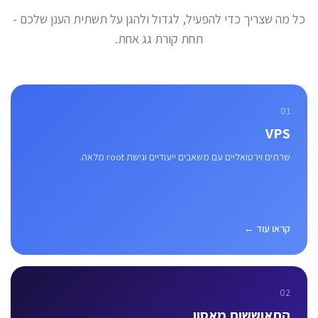
כל מה שצריך כדי להפעיל, לגדול ולהגן על תשתית הענן שלכם -
תחת קורת גג אחת.
01
VPS
שרתים וירטואליים עם משאבים ייעודיים וגישת root מלאה.
קראו עוד ←
02
התאוששות מאסון