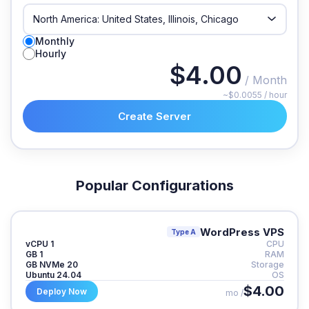
Monthly
Hourly
$4.00
/ Month
~$0.0055 / hour
Create Server
Popular Configurations
WordPress VPS
Type A
1 vCPU
CPU
1 GB
RAM
20 GB NVMe
Storage
Ubuntu 24.04
OS
$4.00
Deploy Now
/ mo