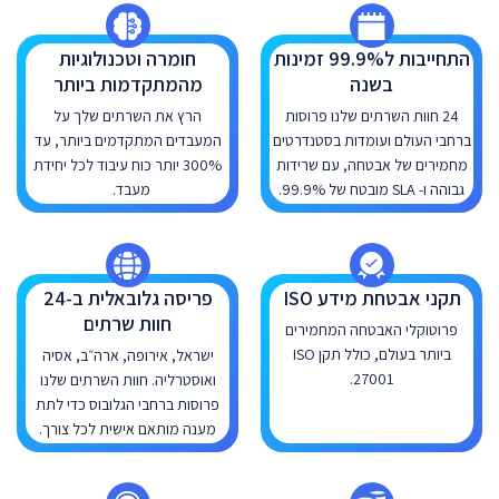
התחייבות ל99.9% זמינות
חומרה וטכנולוגיות
בשנה
מהמתקדמות ביותר
24 חוות השרתים שלנו פרוסות
הרץ את השרתים שלך על
ברחבי העולם ועומדות בסטנדרטים
המעבדים המתקדמים ביותר, עד
מחמירים של אבטחה, עם שרידות
300% יותר כוח עיבוד לכל יחידת
גבוהה ו- SLA מובטח של 99.9%.
מעבד.
תקני אבטחת מידע ISO
פריסה גלובאלית ב-24
חוות שרתים
פרוטוקלי האבטחה המחמירים
ביותר בעולם, כולל תקן ISO
ישראל, אירופה, ארה״ב, אסיה
27001.
ואוסטרליה. חוות השרתים שלנו
פרוסות ברחבי הגלובוס כדי לתת
מענה מותאם אישית לכל צורך.