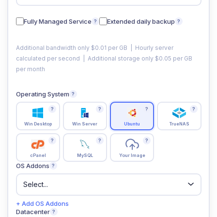
Fully Managed Service
Extended daily backup
?
?
Additional bandwidth only $0.01 per GB | Hourly server
calculated per second | Additional storage only $0.05 per GB
per month
Operating System
?
?
?
?
?
Win Desktop
Win Server
Ubuntu
TrueNAS
?
?
?
cPanel
MySQL
Your Image
OS Addons
?
+ Add OS Addons
Datacenter
?