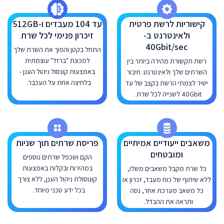
קישוריות לרשת פרטית
עד 104 מעבדים ו-512GB
ולאינטרנט ב-
זיכרון פנימי לכל שרת
40Gbit/sec
התחל בקטן והפוך את השרת שלך
למכונת "ברזל" עוצמתית
רשת תקשורת מהירה ביותר בין
באמצעות קונסול ניהול הענן -
השרתים שלך ולאינטרנט. חיבור
בלחיצה אחת על העכבר.
ישיר לצמתי הרשת בקצב של עד
40Gbit לשנייה לכל שרת.
משאבים ייעודיים אמיתיים
פריסת שרתים תוך שניות
ומובטחים
הקם ושכפל שרתים נוספים
במהירות ובקלות באמצעות
כל שרת מקבל משאבים משלו,
קונוסולת ניהול הענן, ללא צורך
ללא שיתוף של כוח מעבד, זכרון או
בכל ידע טכני מיוחד.
כל משאב מערכת אחר, נסה
ותראה את ההבדל.