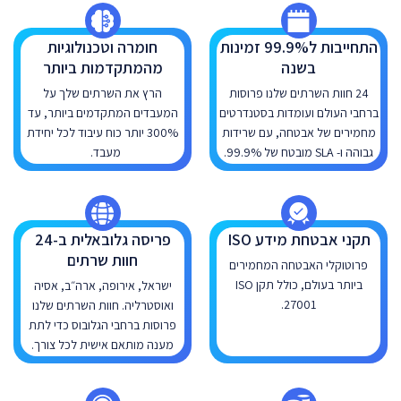
התחייבות ל99.9% זמינות
חומרה וטכנולוגיות
בשנה
מהמתקדמות ביותר
24 חוות השרתים שלנו פרוסות
הרץ את השרתים שלך על
ברחבי העולם ועומדות בסטנדרטים
המעבדים המתקדמים ביותר, עד
מחמירים של אבטחה, עם שרידות
300% יותר כוח עיבוד לכל יחידת
גבוהה ו- SLA מובטח של 99.9%.
מעבד.
תקני אבטחת מידע ISO
פריסה גלובאלית ב-24
חוות שרתים
פרוטוקלי האבטחה המחמירים
ביותר בעולם, כולל תקן ISO
ישראל, אירופה, ארה״ב, אסיה
27001.
ואוסטרליה. חוות השרתים שלנו
פרוסות ברחבי הגלובוס כדי לתת
מענה מותאם אישית לכל צורך.