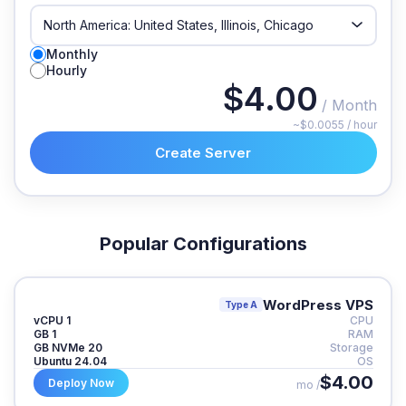
Monthly
Hourly
$4.00
/ Month
~$0.0055 / hour
Create Server
Popular Configurations
WordPress VPS
Type A
1 vCPU
CPU
1 GB
RAM
20 GB NVMe
Storage
Ubuntu 24.04
OS
$4.00
Deploy Now
/ mo