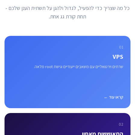
כל מה שצריך כדי להפעיל, לגדול ולהגן על תשתית הענן שלכם -
תחת קורת גג אחת.
01
VPS
שרתים וירטואליים עם משאבים ייעודיים וגישת root מלאה.
קראו עוד ←
02
התאוששות מאסון