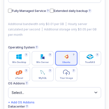
Fully Managed Service
Extended daily backup
?
?
Additional bandwidth only $0.01 per GB | Hourly server
calculated per second | Additional storage only $0.05 per GB
per month
Operating System
?
?
?
?
?
Win Desktop
Win Server
Ubuntu
TrueNAS
?
?
?
cPanel
MySQL
Your Image
OS Addons
?
+ Add OS Addons
Datacenter
?