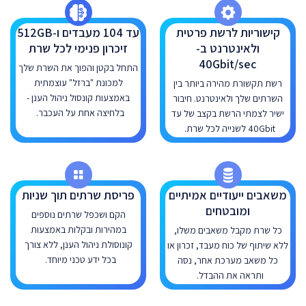
קישוריות לרשת פרטית
עד 104 מעבדים ו-512GB
ולאינטרנט ב-
זיכרון פנימי לכל שרת
40Gbit/sec
התחל בקטן והפוך את השרת שלך
למכונת "ברזל" עוצמתית
רשת תקשורת מהירה ביותר בין
באמצעות קונסול ניהול הענן -
השרתים שלך ולאינטרנט. חיבור
בלחיצה אחת על העכבר.
ישיר לצמתי הרשת בקצב של עד
40Gbit לשנייה לכל שרת.
משאבים ייעודיים אמיתיים
פריסת שרתים תוך שניות
ומובטחים
הקם ושכפל שרתים נוספים
במהירות ובקלות באמצעות
כל שרת מקבל משאבים משלו,
קונוסולת ניהול הענן, ללא צורך
ללא שיתוף של כוח מעבד, זכרון או
בכל ידע טכני מיוחד.
כל משאב מערכת אחר, נסה
ותראה את ההבדל.